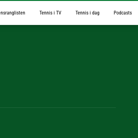
nsranglisten
Tennis i TV
Tennis i dag
Podcasts