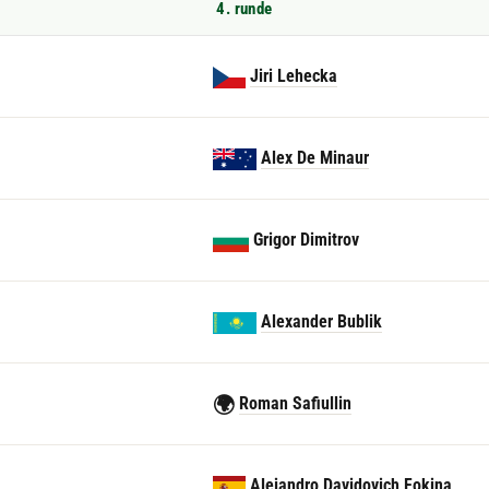
4. runde
Jiri Lehecka
Alex De Minaur
Grigor Dimitrov
Alexander Bublik
🌍
Roman Safiullin
Alejandro Davidovich Fokina