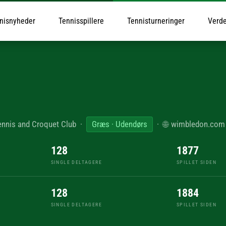
nisnyheder
Tennisspillere
Tennisturneringer
Verde
ennis and Croquet Club
·
Græs · Udendørs
·
🌐
wimbledon.com
128
1877
SINGLE DELTAGERE
SPILLET SIDEN
128
1884
SINGLE DELTAGERE
SPILLET SIDEN