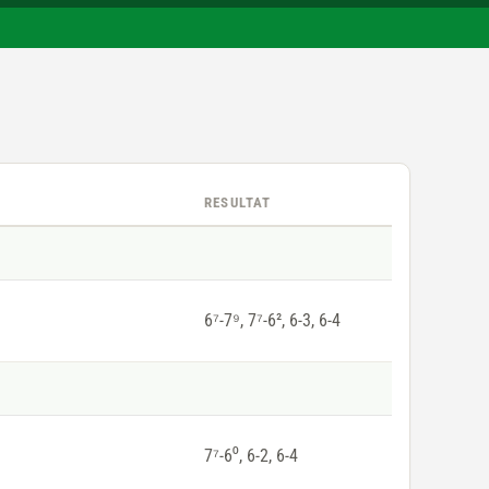
RESULTAT
6⁷-7⁹, 7⁷-6², 6-3, 6-4
7⁷-6⁰, 6-2, 6-4