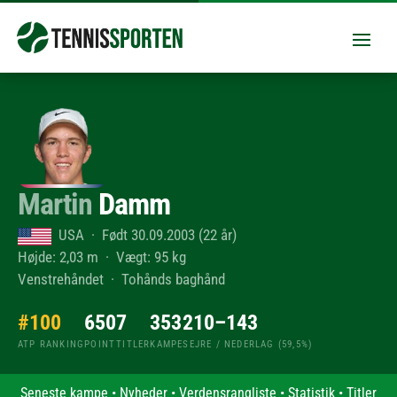
Martin
Damm
USA · Født 30.09.2003 (22 år)
Højde: 2,03 m · Vægt: 95 kg
Venstrehåndet · Tohånds baghånd
#100
650
7
353
210–143
ATP RANKING
POINT
TITLER
KAMPE
SEJRE / NEDERLAG (59,5%)
Seneste kampe
•
Nyheder
•
Verdensrangliste
•
Statistik
•
Titler