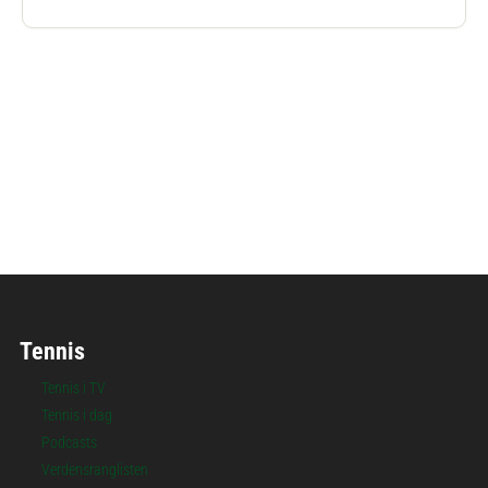
Følg Martin Damm
Tennis
Tennis i TV
Tennis i dag
Podcasts
Verdensranglisten