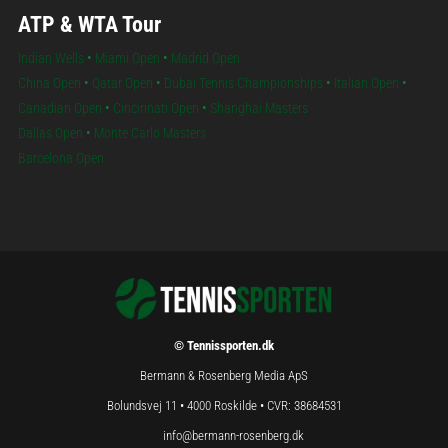
ATP & WTA Tour
Indian Wells
•
Miami Open
•
Madrid Open
China Open
•
Qatar Open
•
Dubai Tennis Championships
•
Italian Open
•
Canadian Open
•
Cincinnati Open
•
Shanghai Masters
Dallas Open
•
Monte Carlo Masters
Barcelona Open
© Tennissporten.dk
Bermann & Rosenberg Media ApS
Bolundsvej 11 • 4000 Roskilde • CVR: 38684531
info@bermann-rosenberg.dk