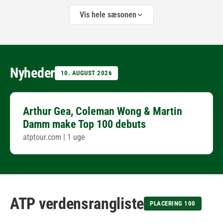
Vis hele sæsonen
Nyheder
10. AUGUST 2026
Arthur Gea, Coleman Wong & Martin
Damm make Top 100 debuts
atptour.com
|
1 uge
ATP verdensrangliste
PLACERING 100