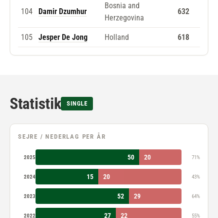
Bosnia and
104
Damir Dzumhur
632
Herzegovina
105
Jesper De Jong
Holland
618
Statistik
SINGLE
SEJRE / NEDERLAG PER ÅR
50
20
2025
71%
15
20
2024
43%
52
29
2023
64%
27
22
2022
55%