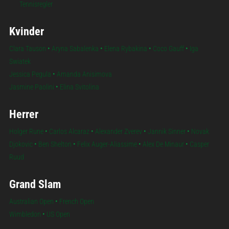
Tennisregler
Kvinder
Clara Tauson
•
Aryna Sabalenka
•
Elena Rybakina
•
Coco Gauff
•
Iga
Swiatek
Jessica Pegula
•
Amanda Anisimova
Jasmine Paolini
•
Elina Svitolina
Herrer
Holger Rune
•
Carlos Alcaraz
•
Alexander Zverev
•
Jannik Sinner
•
Novak
Djokovic
•
Ben Shelton
•
Felix Auger-Aliassime
•
Alex De Minaur
•
Casper
Ruud
Grand Slam
Australian Open
•
French Open
Wimbledon
•
US Open