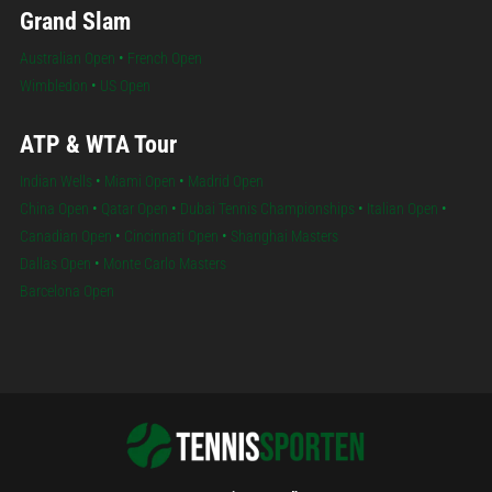
Grand Slam
Australian Open
•
French Open
Wimbledon
•
US Open
ATP & WTA Tour
Indian Wells
•
Miami Open
•
Madrid Open
China Open
•
Qatar Open
•
Dubai Tennis Championships
•
Italian Open
•
Canadian Open
•
Cincinnati Open
•
Shanghai Masters
Dallas Open
•
Monte Carlo Masters
Barcelona Open