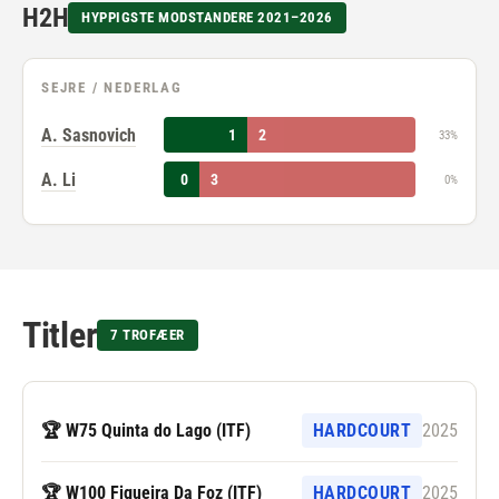
H2H
HYPPIGSTE MODSTANDERE 2021–2026
SEJRE / NEDERLAG
A. Sasnovich
1
2
33%
A. Li
0
3
0%
Titler
7 TROFÆER
🏆 W75 Quinta do Lago (ITF)
HARDCOURT
2025
🏆 W100 Figueira Da Foz (ITF)
HARDCOURT
2025