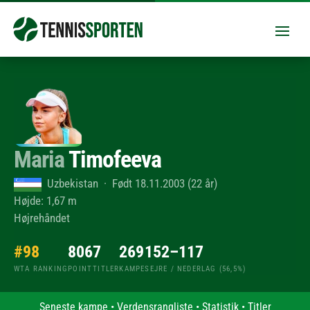
Maria
Timofeeva
Uzbekistan · Født 18.11.2003 (22 år)
Højde: 1,67 m
Højrehåndet
#98
806
7
269
152–117
WTA RANKING
POINT
TITLER
KAMPE
SEJRE / NEDERLAG (56,5%)
Seneste kampe
•
Verdensrangliste
•
Statistik
•
Titler