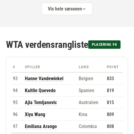
Vis hele sæsonen
WTA verdensrangliste
PLACERING 98
#
SPILLER
LAND
POINT
93
Hanne Vandewinkel
Belgien
833
94
Kaitlin Quevedo
Spanien
819
95
Ajla Tomljanovic
Australien
815
96
Xiyu Wang
Kina
809
97
Emiliana Arango
Colombia
808