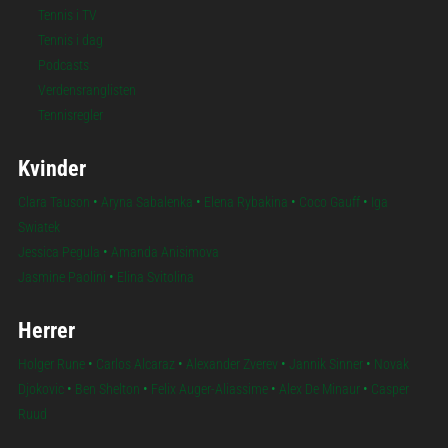
Tennis i TV
Tennis i dag
Podcasts
Verdensranglisten
Tennisregler
Kvinder
Clara Tauson
•
Aryna Sabalenka
•
Elena Rybakina
•
Coco Gauff
•
Iga
Swiatek
Jessica Pegula
•
Amanda Anisimova
Jasmine Paolini
•
Elina Svitolina
Herrer
Holger Rune
•
Carlos Alcaraz
•
Alexander Zverev
•
Jannik Sinner
•
Novak
Djokovic
•
Ben Shelton
•
Felix Auger-Aliassime
•
Alex De Minaur
•
Casper
Ruud