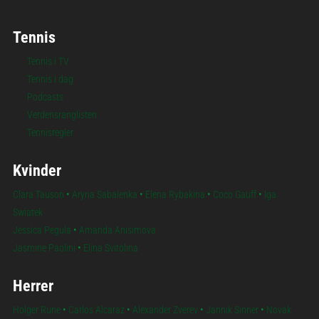
Tennis
Tennis i TV
Tennis i dag
Podcasts
Verdensranglisten
Tennisregler
Kvinder
Clara Tauson
•
Aryna Sabalenka
•
Elena Rybakina
•
Coco Gauff
•
Iga
Swiatek
Jessica Pegula
•
Amanda Anisimova
Jasmine Paolini
•
Elina Svitolina
Herrer
Holger Rune
•
Carlos Alcaraz
•
Alexander Zverev
•
Jannik Sinner
•
Novak