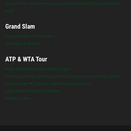
Djokovic
•
Ben Shelton
•
Felix Auger-Aliassime
•
Alex De Minaur
•
Casper
Ruud
Grand Slam
Australian Open
•
French Open
Wimbledon
•
US Open
ATP & WTA Tour
Indian Wells
•
Miami Open
•
Madrid Open
China Open
•
Qatar Open
•
Dubai Tennis Championships
•
Italian Open
•
Canadian Open
•
Cincinnati Open
•
Shanghai Masters
Dallas Open
•
Monte Carlo Masters
Barcelona Open