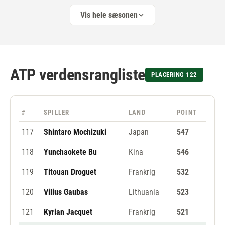
Vis hele sæsonen
ATP verdensrangliste
PLACERING 122
#
SPILLER
LAND
POINT
117
Shintaro Mochizuki
Japan
547
118
Yunchaokete Bu
Kina
546
119
Titouan Droguet
Frankrig
532
120
Vilius Gaubas
Lithuania
523
121
Kyrian Jacquet
Frankrig
521