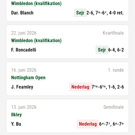
Wimbledon (kvalifikation)
Dar. Blanch
Sejr
2-6, 7⁹-6⁷, 4-0 ret.
22. juni 2026
Kvartfinale
Wimbledon (kvalifikation)
F. Roncadelli
Sejr
6-4, 6-2
16. juni 2026
1. runde
Nottingham Open
J. Fearnley
Nederlag
7¹⁸-6¹⁶, 1-6, 2-6
13. juni 2026
Semifinale
Ilkley
Y. Bu
Nederlag
6⁴-7⁷, 6⁶-7⁸