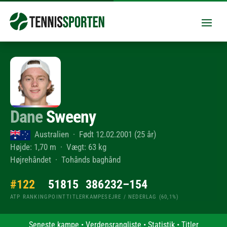
Dane
Sweeny
Australien · Født 12.02.2001 (25 år)
Højde: 1,70 m · Vægt: 63 kg
Højrehåndet · Tohånds baghånd
#122
518
15
386
232–154
ATP RANKING
POINT
TITLER
KAMPE
SEJRE / NEDERLAG (60,1%)
Seneste kampe
•
Verdensrangliste
•
Statistik
•
Titler