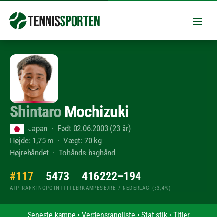
Shintaro
Mochizuki
Japan · Født 02.06.2003 (23 år)
Højde: 1,75 m · Vægt: 70 kg
Højrehåndet · Tohånds baghånd
#117
547
3
416
222–194
ATP RANKING
POINT
TITLER
KAMPE
SEJRE / NEDERLAG (53,4%)
Seneste kampe
•
Verdensrangliste
•
Statistik
•
Titler