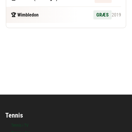
🏆
Wimbledon
GRÆS
2019
Følg Shintaro Mochizuki
Tennis
Tennis i TV