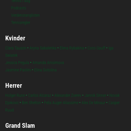
Tennis i dag
Podcasts
Verdensranglisten
Tennisregler
Kvinder
Clara Tauson
•
Aryna Sabalenka
•
Elena Rybakina
•
Coco Gauff
•
Iga
Swiatek
Jessica Pegula
•
Amanda Anisimova
Jasmine Paolini
•
Elina Svitolina
Herrer
Holger Rune
•
Carlos Alcaraz
•
Alexander Zverev
•
Jannik Sinner
•
Novak
Djokovic
•
Ben Shelton
•
Felix Auger-Aliassime
•
Alex De Minaur
•
Casper
Ruud
Grand Slam