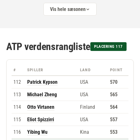
Vis hele sæsonen
ATP verdensrangliste
PLACERING 117
#
SPILLER
LAND
POINT
112
Patrick Kypson
USA
570
113
Michael Zheng
USA
565
114
Otto Virtanen
Finland
564
115
Eliot Spizzirri
USA
557
116
Yibing Wu
Kina
553