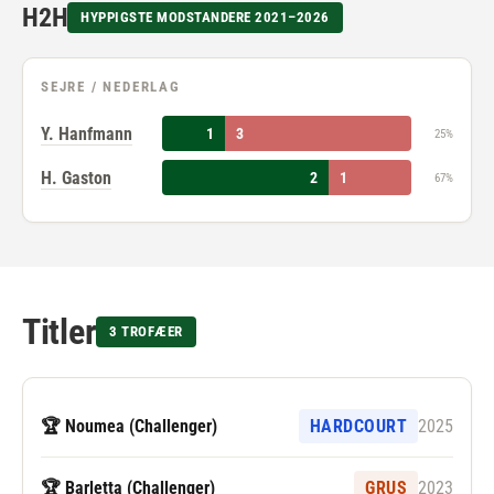
H2H
HYPPIGSTE MODSTANDERE 2021–2026
SEJRE / NEDERLAG
Y. Hanfmann
1
3
25%
H. Gaston
2
1
67%
Titler
3 TROFÆER
🏆 Noumea (Challenger)
HARDCOURT
2025
🏆 Barletta (Challenger)
GRUS
2023