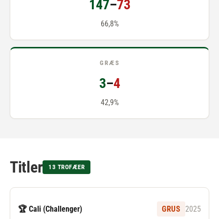
147
–
73
66,8%
GRÆS
3
–
4
42,9%
Titler
13 TROFÆER
🏆 Cali (Challenger)
GRUS
2025