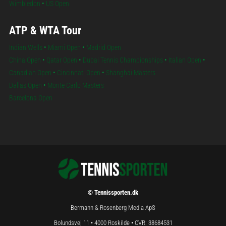
Wimbledon
•
US Open
ATP & WTA Tour
Indian Wells
•
Miami Open
•
Madrid Open
China Open
•
Qatar Open
•
Dubai Tennis Championships
•
Italian Open
•
Canadian Open
•
Cincinnati Open
•
Shanghai Masters
Dallas Open
•
Monte Carlo Masters
Barcelona Open
© Tennissporten.dk
Bermann & Rosenberg Media ApS
Bolundsvej 11 • 4000 Roskilde • CVR: 38684531