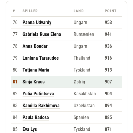
#
SPILLER
LAND
POINT
76
Panna Udvardy
Ungarn
953
77
Gabriela Ruse Elena
Rumænien
941
78
Anna Bondar
Ungarn
936
79
Lanlana Tararudee
Thailand
916
80
Tatjana Maria
Tyskland
913
81
Sinja Kraus
Østrig
907
82
Yulia Putintseva
Kasakhstan
904
83
Kamilla Rakhimova
Uzbekistan
894
84
Paula Badosa
Spanien
885
85
Eva Lys
Tyskland
871