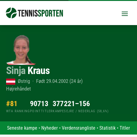
Sinja
Kraus
Østrig · Født 29.04.2002 (24 år)
Højrehåndet
#81
907
13
377
221–156
WTA RANKING
POINT
TITLER
KAMPE
SEJRE / NEDERLAG (58,6%)
Seneste kampe
•
Nyheder
•
Verdensrangliste
•
Statistik
•
Titler