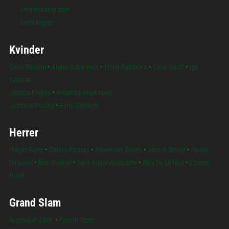
Verdensranglisten
Tennisregler
Kvinder
Clara Tauson
•
Aryna Sabalenka
•
Elena Rybakina
•
Coco Gauff
•
Iga
Swiatek
Jessica Pegula
•
Amanda Anisimova
Jasmine Paolini
•
Elina Svitolina
Herrer
Holger Rune
•
Carlos Alcaraz
•
Alexander Zverev
•
Jannik Sinner
•
Novak
Djokovic
•
Ben Shelton
•
Felix Auger-Aliassime
•
Alex De Minaur
•
Casper
Ruud
Grand Slam
Australian Open
•
French Open