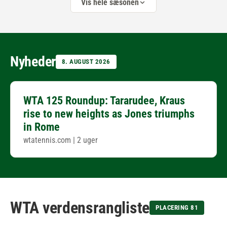
Vis hele sæsonen
Nyheder
8. AUGUST 2026
WTA 125 Roundup: Tararudee, Kraus
rise to new heights as Jones triumphs
in Rome
wtatennis.com
|
2 uger
WTA verdensrangliste
PLACERING 81