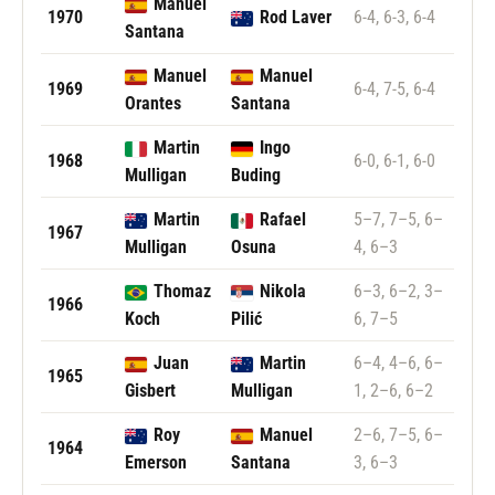
Manuel
1970
Rod Laver
6-4, 6-3, 6-4
Santana
Manuel
Manuel
1969
6-4, 7-5, 6-4
Orantes
Santana
Martin
Ingo
1968
6-0, 6-1, 6-0
Mulligan
Buding
Martin
Rafael
5–7, 7–5, 6–
1967
Mulligan
Osuna
4, 6–3
Thomaz
Nikola
6–3, 6–2, 3–
1966
Koch
Pilić
6, 7–5
Juan
Martin
6–4, 4–6, 6–
1965
Gisbert
Mulligan
1, 2–6, 6–2
Roy
Manuel
2–6, 7–5, 6–
1964
Emerson
Santana
3, 6–3