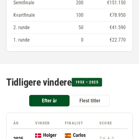
Semifinale
200
€151.150
Kvartfinale
100
€78.950
2. runde
50
€41.590
1. runde
0
€22.770
Tidligere vindere
1953 – 2025
Efter år
Flest titler
ÅR
VINDER
FINALIST
SCORE
Holger
Carlos
2025
7-6, 6-2