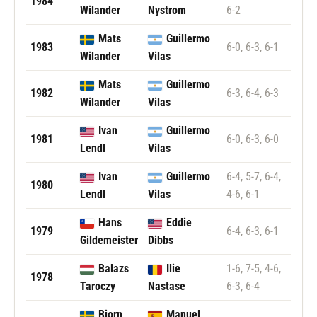
1984
Wilander
Nystrom
6-2
Mats
Guillermo
1983
6-0, 6-3, 6-1
Wilander
Vilas
Mats
Guillermo
1982
6-3, 6-4, 6-3
Wilander
Vilas
Ivan
Guillermo
1981
6-0, 6-3, 6-0
Lendl
Vilas
Ivan
Guillermo
6-4, 5-7, 6-4,
1980
Lendl
Vilas
4-6, 6-1
Hans
Eddie
1979
6-4, 6-3, 6-1
Gildemeister
Dibbs
Balazs
Ilie
1-6, 7-5, 4-6,
1978
Taroczy
Nastase
6-3, 6-4
Bjorn
Manuel