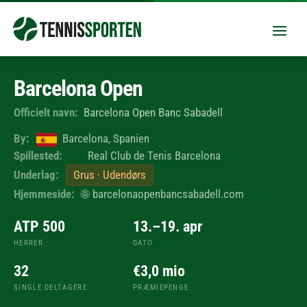
Barcelona Open
Officielt navn:
Barcelona Open Banc Sabadell
By:
Barcelona, Spanien
Spillested:
Real Club de Tenis Barcelona
Underlag:
Grus · Udendørs
Hjemmeside:
🌐
barcelonaopenbancsabadell.com
ATP 500
13.–19. apr
HERRER
DATO
32
€3,0 mio
SINGLE DELTAGERE
PRÆMIEPENGE