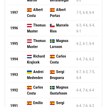
Martin
Berasategui
6-2
Albert
Albert
1997
7-5, 6-4, 6-4
Costa
Portas
Thomas
Marcelo
6-3, 4-6, 6-4,
1996
Muster
Rios
6-1
Thomas
Magnus
1995
6-2, 6-1, 6-4
Muster
Larsson
Richard
Carlos
1994
6-4, 7-6, 6-2
Krajicek
Costa
Andrei
Sergi
6-7, 6-3, 7-5,
1993
Medvedev
Bruguera
6-4
Carlos
Magnus
1992
6-4, 7-6, 6-4
Costa
Gustafsson
Emilio
Sergi
1991
6-4, 7-6, 6-2