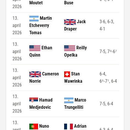
Moutet
Buse
2026
13.
Martin
Jack
3-6, 6-3,
april
Etcheverry
Draper
4-1
2026
Tomas
13.
Ethan
Reilly
april
7-5, 7⁹-6⁷
Quinn
Opelka
2026
13.
Cameron
Stan
6-4,
april
Norrie
Wawrinka
6⁵-7⁷, 6-4
2026
13.
Hamad
Marco
april
7-5, 6-4
Medjedovic
Trungelliti
2026
13.
Nuno
Adrian
april
6-3, 6-4