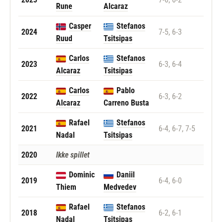
Rune
Alcaraz
Casper
Stefanos
2024
7-5, 6-3
Ruud
Tsitsipas
Carlos
Stefanos
2023
6-3, 6-4
Alcaraz
Tsitsipas
Carlos
Pablo
2022
6-3, 6-2
Alcaraz
Carreno Busta
Rafael
Stefanos
2021
6-4, 6-7, 7-5
Nadal
Tsitsipas
2020
Ikke spillet
Dominic
Daniil
2019
6-4, 6-0
Thiem
Medvedev
Rafael
Stefanos
2018
6-2, 6-1
Nadal
Tsitsipas