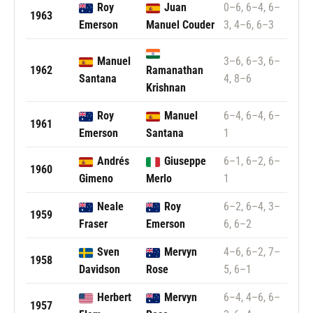
Roy
Juan
0–6, 6–4, 6–
1963
Emerson
Manuel Couder
3, 4–6, 6–3
Manuel
3–6, 6–3, 6–
1962
Ramanathan
Santana
4, 8–6
Krishnan
Roy
Manuel
6–4, 6–4, 6–
1961
Emerson
Santana
1
Andrés
Giuseppe
6–1, 6–2, 6–
1960
Gimeno
Merlo
1
Neale
Roy
6–2, 6–4, 3–
1959
Fraser
Emerson
6, 6–2
Sven
Mervyn
4–6, 6–2, 7–
1958
Davidson
Rose
5, 6–1
Herbert
Mervyn
6–4, 4–6, 6–
1957