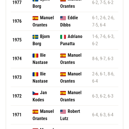
1977
6-2, 7-5, 6-2
Borg
Orantes
Manuel
Eddie
6-1, 2-6, 2-6,
1976
Orantes
Dibbs
7-5, 6-4
Bjorn
Adriano
1-6, 7-6, 6-3,
1975
Borg
Panatta
6-2
Ilie
Manuel
1974
8-6, 9-7, 6-3
Nastase
Orantes
Ilie
Manuel
2-6, 6-1, 8-6,
1973
Nastase
Orantes
6-4
Jan
Manuel
1972
6-3, 6-2, 6-3
Kodes
Orantes
Manuel
Robert
1971
6-4, 6-3, 6-4
Orantes
Lutz