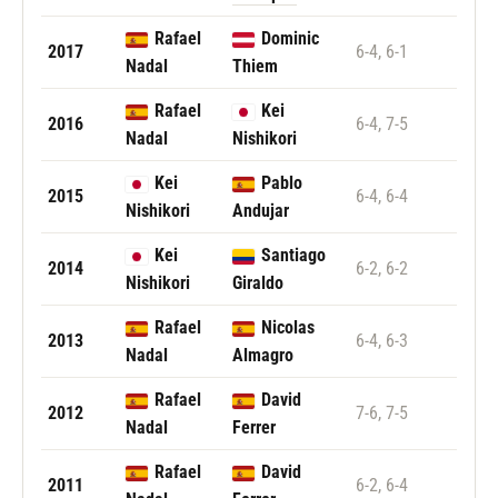
Rafael
Dominic
2017
6-4, 6-1
Nadal
Thiem
Rafael
Kei
2016
6-4, 7-5
Nadal
Nishikori
Kei
Pablo
2015
6-4, 6-4
Nishikori
Andujar
Kei
Santiago
2014
6-2, 6-2
Nishikori
Giraldo
Rafael
Nicolas
2013
6-4, 6-3
Nadal
Almagro
Rafael
David
2012
7-6, 7-5
Nadal
Ferrer
Rafael
David
2011
6-2, 6-4