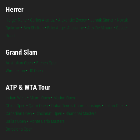
Herrer
Holger Rune
•
Carlos Alcaraz
•
Alexander Zverev
•
Jannik Sinner
•
Novak
Djokovic
•
Ben Shelton
•
Felix Auger-Aliassime
•
Alex De Minaur
•
Casper
Ruud
Grand Slam
Australian Open
•
French Open
Wimbledon
•
US Open
ATP & WTA Tour
Indian Wells
•
Miami Open
•
Madrid Open
China Open
•
Qatar Open
•
Dubai Tennis Championships
•
Italian Open
•
Canadian Open
•
Cincinnati Open
•
Shanghai Masters
Dallas Open
•
Monte Carlo Masters
Barcelona Open