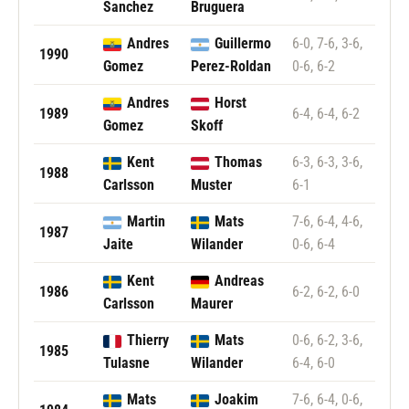
Sanchez
Bruguera
Andres
Guillermo
6-0, 7-6, 3-6,
1990
Gomez
Perez-Roldan
0-6, 6-2
Andres
Horst
1989
6-4, 6-4, 6-2
Gomez
Skoff
Kent
Thomas
6-3, 6-3, 3-6,
1988
Carlsson
Muster
6-1
Martin
Mats
7-6, 6-4, 4-6,
1987
Jaite
Wilander
0-6, 6-4
Kent
Andreas
1986
6-2, 6-2, 6-0
Carlsson
Maurer
Thierry
Mats
0-6, 6-2, 3-6,
1985
Tulasne
Wilander
6-4, 6-0
Mats
Joakim
7-6, 6-4, 0-6,