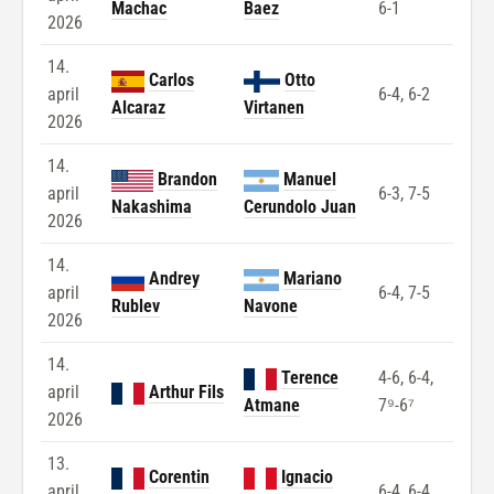
Machac
Baez
6-1
2026
14.
Carlos
Otto
april
6-4, 6-2
Alcaraz
Virtanen
2026
14.
Brandon
Manuel
april
6-3, 7-5
Nakashima
Cerundolo Juan
2026
14.
Andrey
Mariano
april
6-4, 7-5
Rublev
Navone
2026
14.
Terence
4-6, 6-4,
april
Arthur Fils
Atmane
7⁹-6⁷
2026
13.
Corentin
Ignacio
april
6-4, 6-4