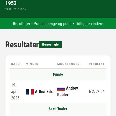
1953
SPILLET SIDEN
Resultater
•
Præmiepenge og point
•
Tidligere vindere
Resultater
Herresingle
DATO
VINDER
MODSTANDER
RESULTAT
Finale
19.
Andrey
april
Arthur Fils
6-2, 7⁷-6²
Rublev
2026
Semifinaler