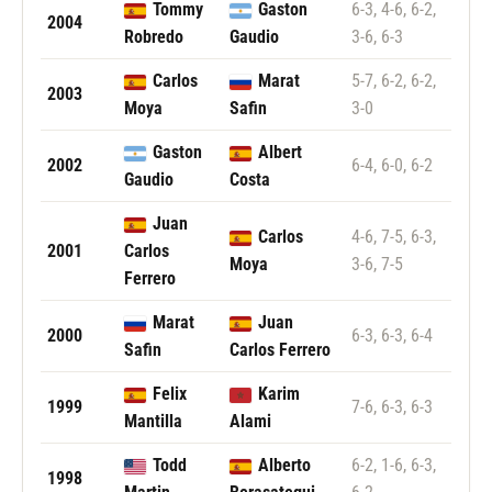
Tommy
Gaston
6-3, 4-6, 6-2,
2004
Robredo
Gaudio
3-6, 6-3
Carlos
Marat
5-7, 6-2, 6-2,
2003
Moya
Safin
3-0
Gaston
Albert
2002
6-4, 6-0, 6-2
Gaudio
Costa
Juan
Carlos
4-6, 7-5, 6-3,
2001
Carlos
Moya
3-6, 7-5
Ferrero
Marat
Juan
2000
6-3, 6-3, 6-4
Safin
Carlos Ferrero
Felix
Karim
1999
7-6, 6-3, 6-3
Mantilla
Alami
Todd
Alberto
6-2, 1-6, 6-3,
1998