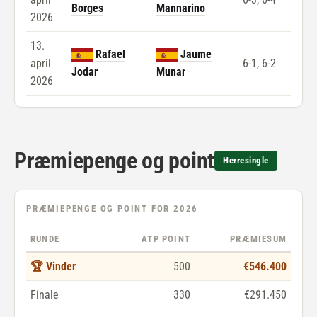
Borges
Mannarino
2026
13.
Rafael
Jaume
april
6-1, 6-2
Jodar
Munar
2026
Præmiepenge og point
Herresingle
PRÆMIEPENGE OG POINT FOR 2026
RUNDE
ATP POINT
PRÆMIESUM
🏆 Vinder
500
€546.400
Finale
330
€291.450