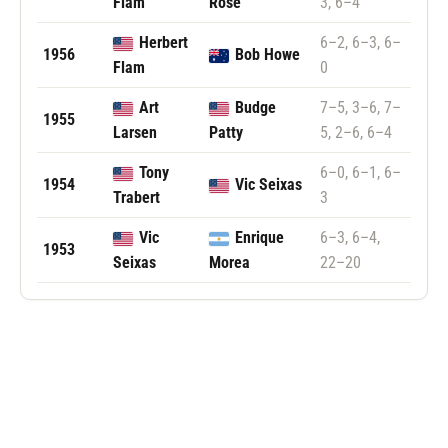
Flam
Rose
3, 6–4
Herbert
6–2, 6–3, 6–
1956
Bob Howe
Flam
0
Art
Budge
7–5, 3–6, 7–
1955
Larsen
Patty
5, 2–6, 6–4
Tony
6–0, 6–1, 6–
1954
Vic Seixas
Trabert
3
Vic
Enrique
6–3, 6–4,
1953
Seixas
Morea
22–20
Følg Barcelona Open