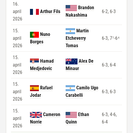
16.
Brandon
april
Arthur Fils
6-2, 6-3
Nakashima
2026
15.
Martin
Nuno
april
Etcheverry
6-3, 7⁷-6⁴
Borges
2026
Tomas
15.
Hamad
Alex De
april
6-3, 6-4
Medjedovic
Minaur
2026
15.
Rafael
Camilo Ugo
april
6-3, 6-3
Jodar
Carabelli
2026
15.
Cameron
Ethan
6-3, 4-6,
april
Norrie
Quinn
6-4
2026