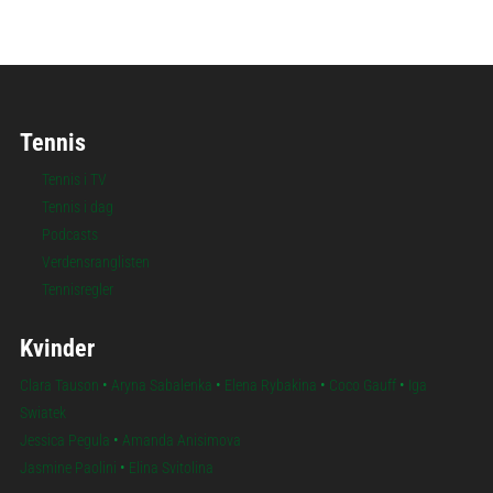
Tennis
Tennis i TV
Tennis i dag
Podcasts
Verdensranglisten
Tennisregler
Kvinder
Clara Tauson
•
Aryna Sabalenka
•
Elena Rybakina
•
Coco Gauff
•
Iga
Swiatek
Jessica Pegula
•
Amanda Anisimova
Jasmine Paolini
•
Elina Svitolina