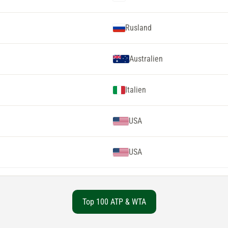
Rusland
Australien
Italien
USA
USA
Top 100 ATP & WTA