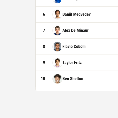
6
Daniil Medvedev
7
Alex De Minaur
8
Flavio Cobolli
9
Taylor Fritz
10
Ben Shelton