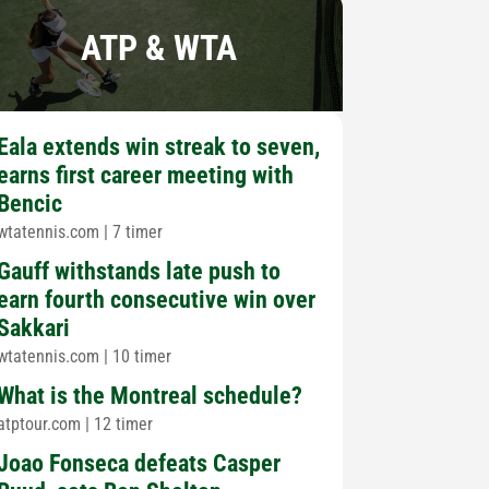
ATP & WTA
Eala extends win streak to seven,
earns first career meeting with
Bencic
wtatennis.com
|
7 timer
Gauff withstands late push to
earn fourth consecutive win over
Sakkari
wtatennis.com
|
10 timer
What is the Montreal schedule?
atptour.com
|
12 timer
Joao Fonseca defeats Casper