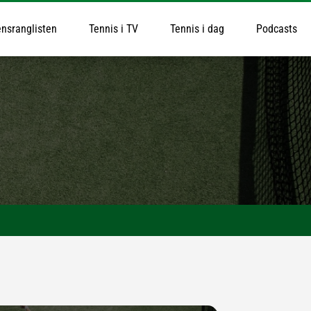
nsranglisten
Tennis i TV
Tennis i dag
Podcasts