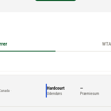
rrer
WTA 
n
Hardcourt
—
 Canada
·
Udendørs
Præmiesum