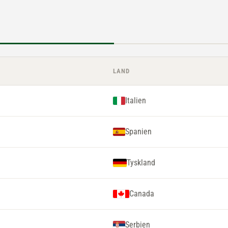
LAND
Italien
Spanien
Tyskland
Canada
Serbien