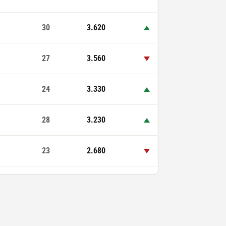
op
30
3.620
ned
27
3.560
op
24
3.330
op
28
3.230
ned
23
2.680