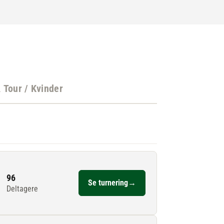
Tour / Kvinder
96
Se turnering
→
Deltagere