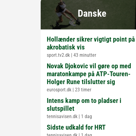
Danske
Hollænder sikrer vigtigt point på
akrobatisk vis
sport.tv2.dk
|
43 minutter
Novak Djokovic vil gøre op med
maratonkampe på ATP-Touren-
Holger Rune tilslutter sig
eurosport.dk
|
23 timer
Intens kamp om to pladser i
slutspillet
tennisavisen.dk
|
1 dag
Sidste udkald for HRT
tennisavisen.dk
|
1 dag