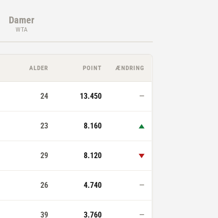
Damer
WTA
ALDER
POINT
ÆNDRING
24
13.450
—
op
23
8.160
ned
29
8.120
26
4.740
—
39
3.760
—