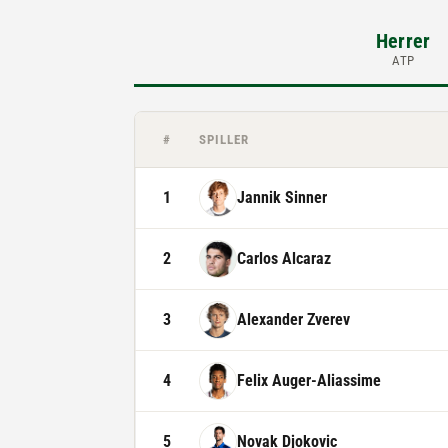
Herrer
ATP
#
SPILLER
1
Jannik Sinner
2
Carlos Alcaraz
3
Alexander Zverev
4
Felix Auger-Aliassime
5
Novak Djokovic