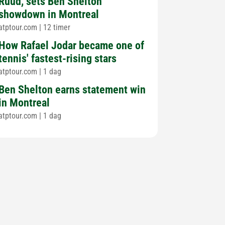
Ruud, sets Ben Shelton
showdown in Montreal
atptour.com
|
12 timer
How Rafael Jodar became one of
tennis' fastest-rising stars
atptour.com
|
1 dag
Ben Shelton earns statement win
in Montreal
atptour.com
|
1 dag