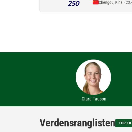
Chengdu, Kina
·
23.
Clara Tauson
Verdensranglisten
TOP 10