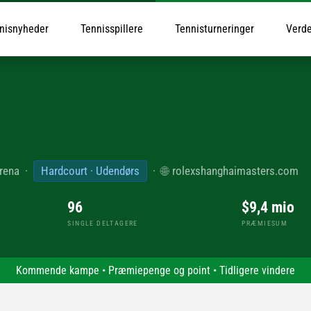
nisnyheder
Tennisspillere
Tennisturneringer
Verde
Arena
·
Hardcourt · Udendørs
·
🌐
rolexshanghaimasters.com
96
$9,4 mio
SINGLE DELTAGERE
PRÆMIESUM
Kommende kampe
•
Præmiepenge og point
•
Tidligere vindere