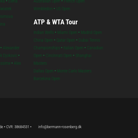
nka
•
Elena
Australian Open
•
French Open
Swiatek
Wimbledon
•
US Open
isimova
ATP & WTA Tour
lina
Indian Wells
•
Miami Open
•
Madrid Open
China Open
•
Qatar Open
•
Dubai Tennis
•
Alexander
Championships
•
Italian Open
•
Canadian
k Djokovic
•
Open
•
Cincinnati Open
•
Shanghai
iassime
•
Alex
Masters
Dallas Open
•
Monte Carlo Masters
Barcelona Open
de • CVR: 38684531 •
info@bermann-rosenberg.dk