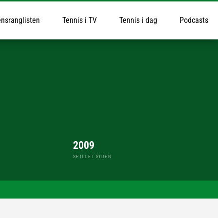
nsranglisten
Tennis i TV
Tennis i dag
Podcasts
2009
SPILLET SIDEN