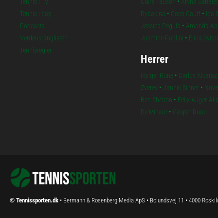
Tennis i TV
Clara Tauson
•
Aryna Sabale
Tennis i dag
Rybakina
•
Coco Gauff
•
Iga 
Podcasts
Jessica Pegula
•
Amanda An
Verdensranglisten
Jasmine Paolini
•
Elina Svito
Tennisregler
Herrer
Holger Rune
•
Carlos Alcaraz
Zverev
•
Jannik Sinner
•
Nova
Ben Shelton
•
Felix Auger-Al
De Minaur
•
Casper Ruud
© Tennissporten.dk
• Bermann & Rosenberg Media ApS • Bolundsvej 11 • 4000 Roskil