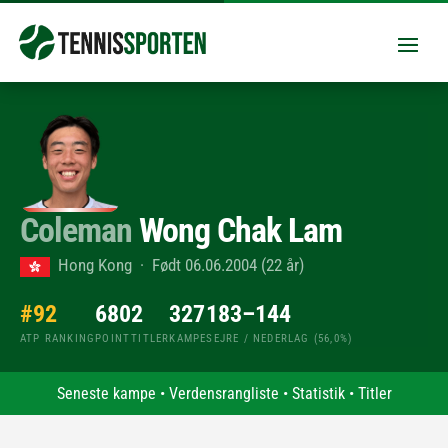
Coleman
Wong Chak Lam
Hong Kong · Født 06.06.2004 (22 år)
#92
680
2
327
183–144
ATP RANKING
POINT
TITLER
KAMPE
SEJRE / NEDERLAG (56,0%)
Seneste kampe
•
Verdensrangliste
•
Statistik
•
Titler