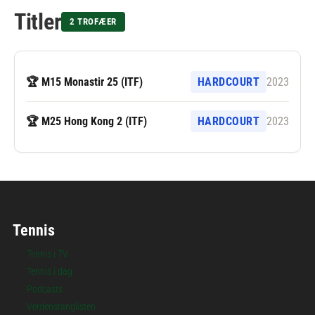
Titler
2 TROFÆER
🏆 M15 Monastir 25 (ITF)
HARDCOURT
2023
🏆 M25 Hong Kong 2 (ITF)
HARDCOURT
2023
Tennis
Tennis i TV
Tennis i dag
Podcasts
Verdensranglisten