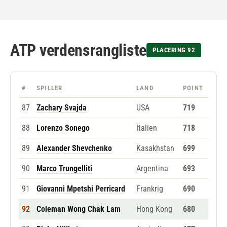
ATP verdensrangliste
PLACERING 92
#
SPILLER
LAND
POINT
87
Zachary Svajda
USA
719
88
Lorenzo Sonego
Italien
718
89
Alexander Shevchenko
Kasakhstan
699
90
Marco Trungelliti
Argentina
693
91
Giovanni Mpetshi Perricard
Frankrig
690
92
Coleman Wong Chak Lam
Hong Kong
680