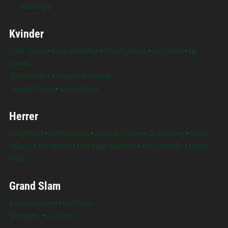
Tennisregler
Kvinder
Clara Tauson
•
Aryna Sabalenka
•
Elena Rybakina
•
Coco Gauff
•
Iga
Swiatek
Jessica Pegula
•
Amanda Anisimova
Jasmine Paolini
•
Elina Svitolina
Herrer
Holger Rune
•
Carlos Alcaraz
•
Alexander Zverev
•
Jannik Sinner
•
Novak
Djokovic
•
Ben Shelton
•
Felix Auger-Aliassime
•
Alex De Minaur
•
Casper
Ruud
Grand Slam
Australian Open
•
French Open
Wimbledon
•
US Open