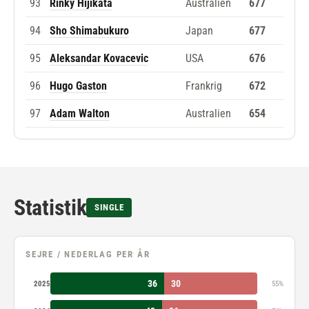
93
Rinky Hijikata
Australien
677
94
Sho Shimabukuro
Japan
677
95
Aleksandar Kovacevic
USA
676
96
Hugo Gaston
Frankrig
672
97
Adam Walton
Australien
654
Statistik
SINGLE
SEJRE / NEDERLAG PER ÅR
36
30
2025
55%