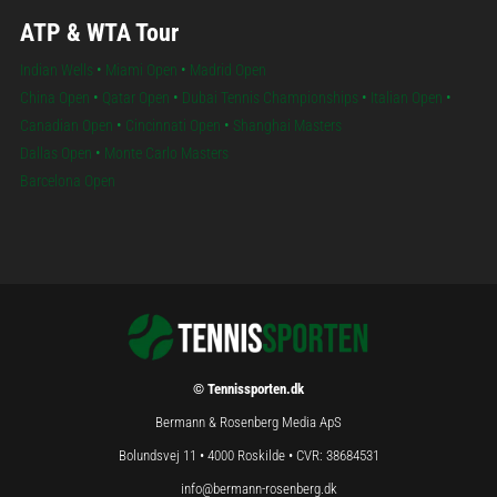
ATP & WTA Tour
Indian Wells
•
Miami Open
•
Madrid Open
China Open
•
Qatar Open
•
Dubai Tennis Championships
•
Italian Open
•
Canadian Open
•
Cincinnati Open
•
Shanghai Masters
Dallas Open
•
Monte Carlo Masters
Barcelona Open
© Tennissporten.dk
Bermann & Rosenberg Media ApS
Bolundsvej 11 • 4000 Roskilde • CVR: 38684531
info@bermann-rosenberg.dk