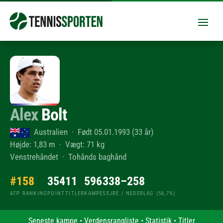
Alex
Bolt
Australien · Født 05.01.1993 (33 år)
Højde: 1,83 m · Vægt: 71 kg
Venstrehåndet · Tohånds baghånd
#158
354
11
596
338–258
ATP RANKING
POINT
TITLER
KAMPE
SEJRE / NEDERLAG (56,7%)
Seneste kampe
•
Verdensrangliste
•
Statistik
•
Titler