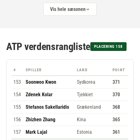
Vis hele sæsonen
ATP verdensrangliste
PLACERING 158
#
SPILLER
LAND
POINT
153
Soonwoo Kwon
Sydkorea
371
154
Zdenek Kolar
Tjekkiet
370
155
Stefanos Sakellaridis
Grækenland
368
156
Zhizhen Zhang
Kina
365
157
Mark Lajal
Estonia
361