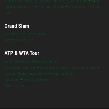
Holger Rune
•
Carlos Alcaraz
•
Alexander Zverev
•
Jannik Sinner
•
Novak
Djokovic
•
Ben Shelton
•
Felix Auger-Aliassime
•
Alex De Minaur
•
Casper
Ruud
Grand Slam
Australian Open
•
French Open
Wimbledon
•
US Open
ATP & WTA Tour
Indian Wells
•
Miami Open
•
Madrid Open
China Open
•
Qatar Open
•
Dubai Tennis Championships
•
Italian Open
•
Canadian Open
•
Cincinnati Open
•
Shanghai Masters
Dallas Open
•
Monte Carlo Masters
Barcelona Open