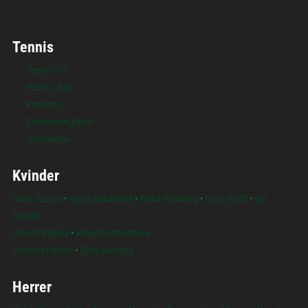
Tennis
Tennis i TV
Tennis i dag
Podcasts
Verdensranglisten
Tennisregler
Kvinder
Clara Tauson
•
Aryna Sabalenka
•
Elena Rybakina
•
Coco Gauff
•
Iga
Swiatek
Jessica Pegula
•
Amanda Anisimova
Jasmine Paolini
•
Elina Svitolina
Herrer