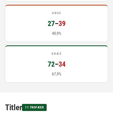
GRUS
27
–
39
40,9%
GRÆS
72
–
34
67,9%
Titler
11 TROFÆER