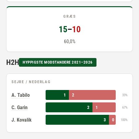
GRÆS
15
–
10
60,0%
H2H
HYPPIGSTE MODSTANDERE 2021–2026
SEJRE / NEDERLAG
A. Tabilo
1
2
33%
C. Garin
2
1
67%
J. Kovalik
3
0
100%