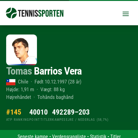
Tomas
Barrios Vera
Chile · Født 10.12.1997 (28 år)
Højde: 1,91 m · Vægt: 88 kg
Højrehåndet · Tohånds baghånd
#145
400
10
492
289–203
ATP RANKING
POINT
TITLER
KAMPE
SEJRE / NEDERLAG (58,7%)
Seneste kampe
•
Verdensrangliste
•
Statistik
•
Titler