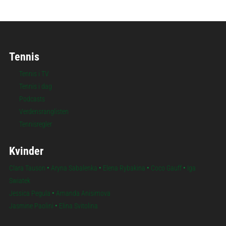
Tennis
Tennis i TV
Tennis i dag
Podcasts
Verdensranglisten
Tennisregler
Kvinder
Clara Tauson
•
Aryna Sabalenka
•
Elena Rybakina
•
Coco Gauff
•
Iga
Swiatek
Jessica Pegula
•
Amanda Anisimova
Jasmine Paolini
•
Elina Svitolina