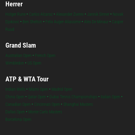
Herrer
Holger Rune
•
Carlos Alcaraz
•
Alexander Zverev
•
Jannik Sinner
•
Novak
Djokovic
•
Ben Shelton
•
Felix Auger-Aliassime
•
Alex De Minaur
•
Casper
Ruud
Grand Slam
Australian Open
•
French Open
Wimbledon
•
US Open
ATP & WTA Tour
Indian Wells
•
Miami Open
•
Madrid Open
China Open
•
Qatar Open
•
Dubai Tennis Championships
•
Italian Open
•
Canadian Open
•
Cincinnati Open
•
Shanghai Masters
Dallas Open
•
Monte Carlo Masters
Barcelona Open