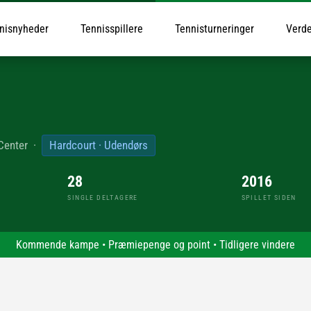
nisnyheder
Tennisspillere
Tennisturneringer
Verde
 Center
·
Hardcourt · Udendørs
28
2016
SINGLE DELTAGERE
SPILLET SIDEN
Kommende kampe
•
Præmiepenge og point
•
Tidligere vindere