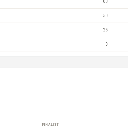
100
50
25
0
FINALIST