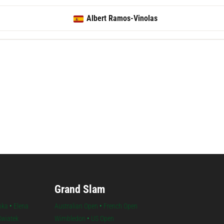
Albert Ramos-Vinolas
Følg Chengdu Open
Grand Slam
nka
•
Elena
Australian Open
•
French Open
Swiatek
Wimbledon
•
US Open