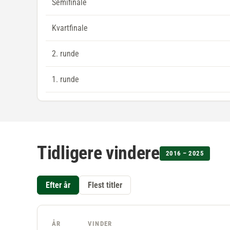
Semifinale
Kvartfinale
2. runde
1. runde
Tidligere vindere
2016 – 2025
Efter år
Flest titler
ÅR
VINDER