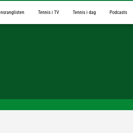
nsranglisten
Tennis i TV
Tennis i dag
Podcasts