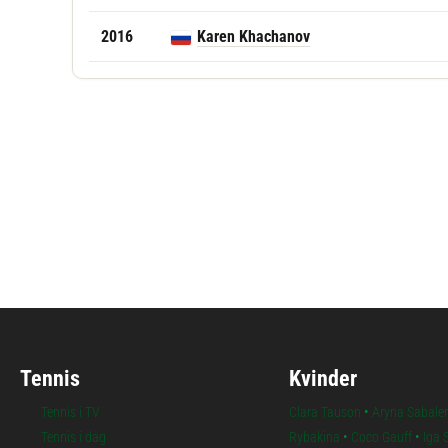
2016
Karen Khachanov
Tennis
Kvinder
Tennis i TV
Clara Tauson
•
Aryna Sabale
Tennis i dag
Rybakina
•
Coco Gauff
•
Iga 