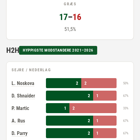
GRÆS
17
–
16
51,5%
H2H
HYPPIGSTE MODSTANDERE 2021–2026
SEJRE / NEDERLAG
L. Noskova
2
2
50%
D. Shnaider
2
1
67%
P. Martic
1
2
33%
A. Rus
2
1
67%
D. Parry
2
1
67%