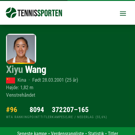
Xiyu
Wang
Kina · Født 28.03.2001 (25 år)
Højde: 1,82 m
Venstrehåndet
#96
809
4
372
207–165
WTA RANKING
POINT
TITLER
KAMPE
SEJRE / NEDERLAG (55,6%)
Seneste kampe
•
Verdensrangliste
•
Statistik
•
Titler