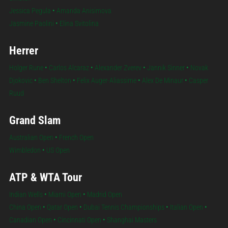
Jessica Pegula
•
Amanda Anisimova
Jasmine Paolini
•
Elina Svitolina
Herrer
Holger Rune
•
Carlos Alcaraz
•
Alexander Zverev
•
Jannik Sinner
•
Novak
Djokovic
•
Ben Shelton
•
Felix Auger-Aliassime
•
Alex De Minaur
•
Casper
Ruud
Grand Slam
Australian Open
•
French Open
Wimbledon
•
US Open
ATP & WTA Tour
Indian Wells
•
Miami Open
•
Madrid Open
China Open
•
Qatar Open
•
Dubai Tennis Championships
•
Italian Open
•
Canadian Open
•
Cincinnati Open
•
Shanghai Masters