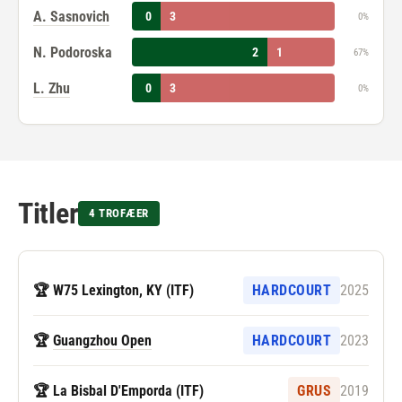
A. Sasnovich
0
3
0%
N. Podoroska
2
1
67%
L. Zhu
0
3
0%
Titler
4 TROFÆER
🏆 W75 Lexington, KY (ITF)
HARDCOURT
2025
🏆
Guangzhou Open
HARDCOURT
2023
🏆 La Bisbal D'Emporda (ITF)
GRUS
2019