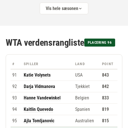
Vis hele sæsonen
WTA verdensrangliste
PLACERING 96
#
SPILLER
LAND
POINT
91
Katie Volynets
USA
843
92
Darja Vidmanova
Tjekkiet
842
93
Hanne Vandewinkel
Belgien
833
94
Kaitlin Quevedo
Spanien
819
95
Ajla Tomljanovic
Australien
815