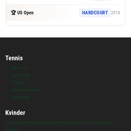
🏆
US Open
HARDCOURT
2018
Tennis
Tennis i TV
Tennis i dag
Podcasts
Verdensranglisten
Tennisregler
Kvinder
Clara Tauson
•
Aryna Sabalenka
•
Elena Rybakina
•
Coco Gauff
•
Iga
Swiatek