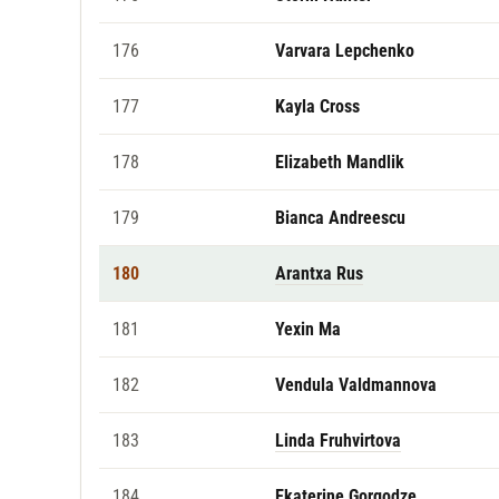
176
Varvara Lepchenko
177
Kayla Cross
178
Elizabeth Mandlik
179
Bianca Andreescu
180
Arantxa Rus
181
Yexin Ma
182
Vendula Valdmannova
183
Linda Fruhvirtova
184
Ekaterine Gorgodze