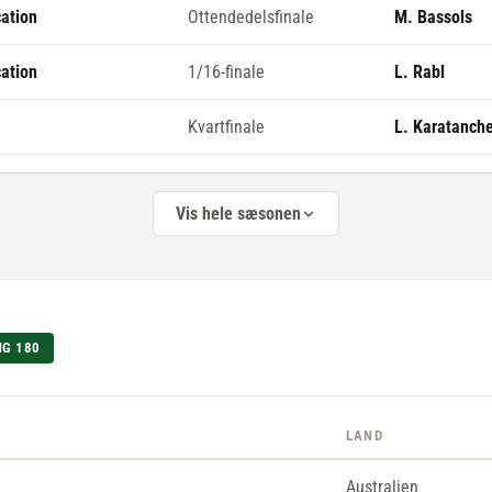
cation
Ottendedelsfinale
M. Bassols
cation
1/16-finale
L. Rabl
Kvartfinale
L. Karatanch
Vis hele sæsonen
NG 180
LAND
Australien