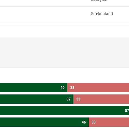
Grækenland
40
38
37
33
57
46
33