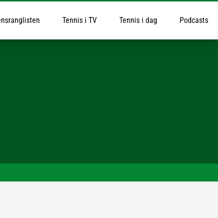
nsranglisten
Tennis i TV
Tennis i dag
Podcasts