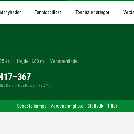
nisnyheder
Tennisspillere
Tennisturneringer
Verde
35 år)
·
Højde: 1,80 m
·
Venstrehåndet
417–367
SEJRE / NEDERLAG (53,2%)
Seneste kampe
•
Verdensrangliste
•
Statistik
•
Titler