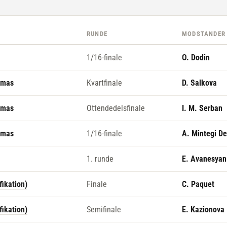
RUNDE
MODSTANDER
1/16-finale
O. Dodin
omas
Kvartfinale
D. Salkova
omas
Ottendedelsfinale
I. M. Serban
omas
1/16-finale
A. Mintegi D
1. runde
E. Avanesyan
ikation)
Finale
C. Paquet
ikation)
Semifinale
E. Kazionova