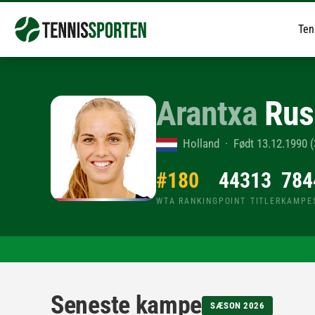
Ten
Arantxa
Rus
Holland · Født 13.12.1990 (
#180
443
13
784
WTA RANKING
POINT
TITLER
KAMPE
Seneste kampe
SÆSON 2026