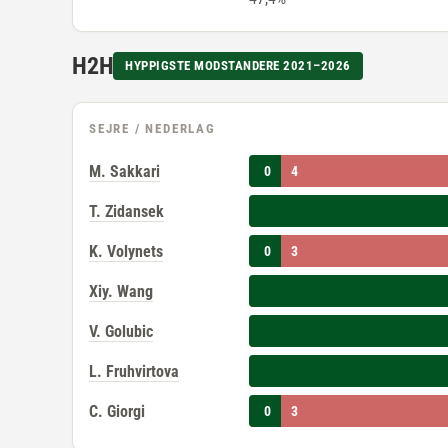
H2H
HYPPIGSTE MODSTANDERE 2021–2026
SEJRE / NEDERLAG
M. Sakkari
0
4
T. Zidansek
K. Volynets
0
3
Xiy. Wang
V. Golubic
L. Fruhvirtova
C. Giorgi
0
3