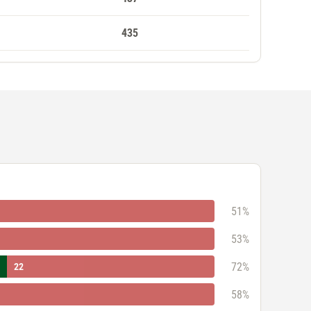
435
51%
53%
72%
22
58%