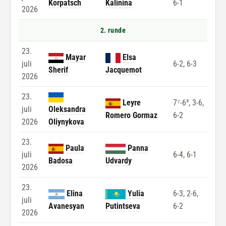
Korpatsch
Kalinina
6-1
2026
2. runde
23.
Mayar
Elsa
juli
6-2, 6-3
Sherif
Jacquemot
2026
23.
Leyre
7⁷-6³, 3-6,
juli
Oleksandra
Romero Gormaz
6-2
2026
Oliynykova
23.
Paula
Panna
juli
6-4, 6-1
Badosa
Udvardy
2026
23.
Elina
Yulia
6-3, 2-6,
juli
Avanesyan
Putintseva
6-2
2026