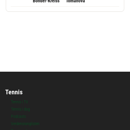
Bonder-Kreiss
Tomanová
Følg Hamburg Ladies Open
Tennis
Tennis i TV
Tennis i dag
Podcasts
Verdensranglisten