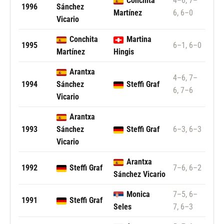
Conchita
4–6, 7–
1996
Sánchez
Martínez
6, 6–0
Vicario
Conchita
Martina
1995
6–1, 6–0
Martínez
Hingis
Arantxa
4–6, 7–
1994
Sánchez
Steffi Graf
6, 7–6
Vicario
Arantxa
1993
Sánchez
Steffi Graf
6–3, 6–3
Vicario
Arantxa
1992
Steffi Graf
7–6, 6–2
Sánchez Vicario
Monica
7–5, 6–
1991
Steffi Graf
Seles
7, 6–3