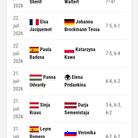
Sherif
Waltert
7⁷-6³
2026
22.
Elsa
Johanna
juli
7-5, 6-1
Jacquemot
Brockmann Tessa
2026
22.
Paula
Katarzyna
juli
7-5, 6-4
Badosa
Kawa
2026
21.
🌍
Panna
Elena
juli
6-4, 6-2
Udvardy
Pridankina
2026
21.
Sinja
Darja
3-6, 6-3,
juli
Kraus
Semenistaja
6-2
2026
21.
Leyre
Veronika
juli
Romero
6-2, 6-2