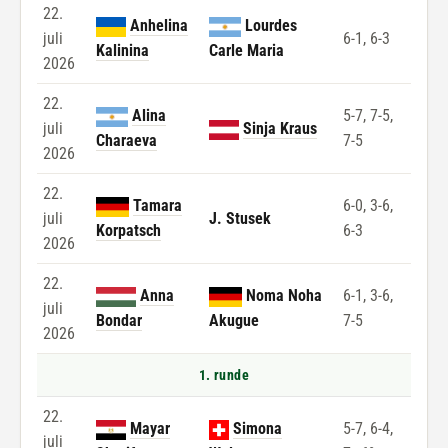
22.
Anhelina
Lourdes
juli
6-1, 6-3
Kalinina
Carle Maria
2026
22.
Alina
5-7, 7-5,
juli
Sinja Kraus
Charaeva
7-5
2026
22.
Tamara
6-0, 3-6,
juli
J. Stusek
Korpatsch
6-3
2026
22.
Anna
Noma Noha
6-1, 3-6,
juli
Bondar
Akugue
7-5
2026
1. runde
22.
Mayar
Simona
5-7, 6-4,
juli