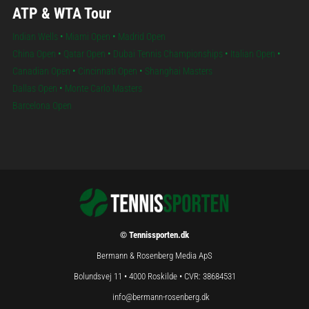
ATP & WTA Tour
Indian Wells
•
Miami Open
•
Madrid Open
China Open
•
Qatar Open
•
Dubai Tennis Championships
•
Italian Open
•
Canadian Open
•
Cincinnati Open
•
Shanghai Masters
Dallas Open
•
Monte Carlo Masters
Barcelona Open
© Tennissporten.dk
Bermann & Rosenberg Media ApS
Bolundsvej 11 • 4000 Roskilde • CVR: 38684531
info@bermann-rosenberg.dk