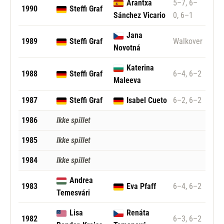
Arantxa
5–7, 6–
1990
Steffi Graf
Sánchez Vicario
0, 6–1
Jana
1989
Steffi Graf
Walkover
Novotná
Katerina
1988
Steffi Graf
6–4, 6–2
Maleeva
1987
Steffi Graf
Isabel Cueto
6–2, 6–2
1986
Ikke spillet
1985
Ikke spillet
1984
Ikke spillet
Andrea
1983
Eva Pfaff
6–4, 6–2
Temesvári
Lisa
Renáta
1982
6–3, 6–2