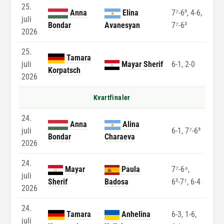
25.
Anna
Elina
7⁷-6³, 4-6,
juli
Bondar
Avanesyan
7⁷-6²
2026
25.
Tamara
juli
Mayar Sherif
6-1, 2-0
Korpatsch
2026
Kvartfinaler
24.
Anna
Alina
juli
6-1, 7⁷-6³
Bondar
Charaeva
2026
24.
Mayar
Paula
7⁷-6⁴,
juli
Sherif
Badosa
6²-7⁷, 6-4
2026
24.
Tamara
Anhelina
6-3, 1-6,
juli