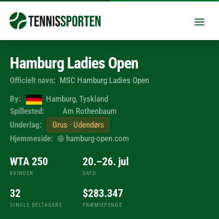
Hamburg Ladies Open
Officielt navn:
MSC Hamburg Ladies Open
By:
Hamburg, Tyskland
Spillested:
Am Rothenbaum
Underlag:
Grus · Udendørs
Hjemmeside:
🌐
hamburg-open.com
WTA 250
20.–26. jul
KVINDER
DATO
32
$283.347
SINGLE DELTAGERE
PRÆMIEPENGE