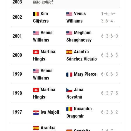
2003
Ikke spillet
Kim
Venus
1–6, 6–
2002
Clijsters
Williams
3, 6–4
Venus
Meghann
2001
6–3, 6–0
Williams
Shaughnessy
Martina
Arantxa
2000
6–3, 6–3
Hingis
Sánchez Vicario
Venus
1999
Mary Pierce
6–0, 6–3
Williams
Martina
Jana
1998
6–3, 7–5
Hingis
Novotná
Ruxandra
1997
Iva Majoli
6–3, 6–2
Dragomir
Arantxa