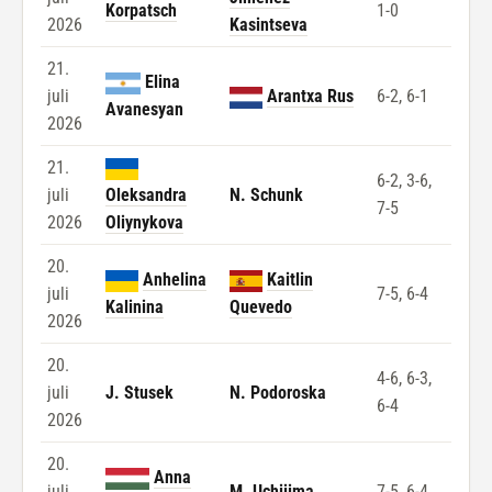
Korpatsch
1-0
2026
Kasintseva
21.
Elina
juli
Arantxa Rus
6-2, 6-1
Avanesyan
2026
21.
6-2, 3-6,
juli
Oleksandra
N. Schunk
7-5
2026
Oliynykova
20.
Anhelina
Kaitlin
juli
7-5, 6-4
Kalinina
Quevedo
2026
20.
4-6, 6-3,
juli
J. Stusek
N. Podoroska
6-4
2026
20.
Anna
juli
M. Uchijima
7-5, 6-4