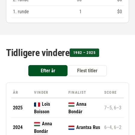
1. runde
1
$0
Tidligere vindere
1982 – 2025
Efter år
Flest titler
ÅR
VINDER
FINALIST
SCORE
Loïs
Anna
2025
7–5, 6–3
Boisson
Bondár
Anna
2024
Arantxa Rus
6–4, 6–2
Bondár