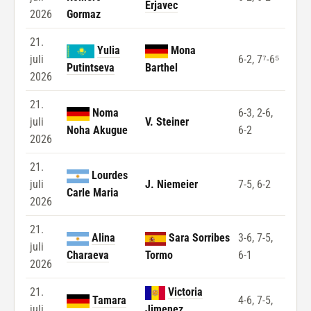
Erjavec
2026
Gormaz
21.
Yulia
Mona
juli
6-2, 7⁷-6⁵
Putintseva
Barthel
2026
21.
Noma
6-3, 2-6,
juli
V. Steiner
Noha Akugue
6-2
2026
21.
Lourdes
juli
J. Niemeier
7-5, 6-2
Carle Maria
2026
21.
Alina
Sara Sorribes
3-6, 7-5,
juli
Charaeva
Tormo
6-1
2026
21.
Victoria
Tamara
4-6, 7-5,
juli
Jimenez