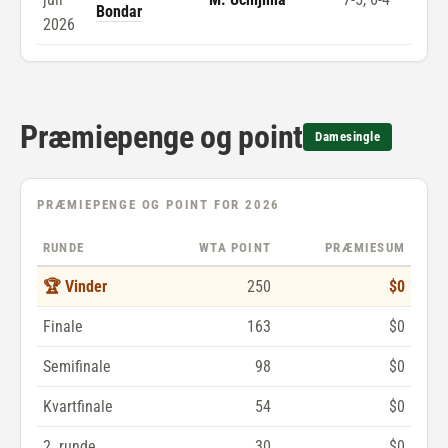
Bondar
2026
Præmiepenge og point
Damesingle
PRÆMIEPENGE OG POINT FOR 2026
RUNDE
WTA POINT
PRÆMIESUM
🏆 Vinder
250
$0
Finale
163
$0
Semifinale
98
$0
Kvartfinale
54
$0
2. runde
30
$0