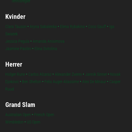
Tennisregler
Kvinder
Clara Tauson
•
Aryna Sabalenka
•
Elena Rybakina
•
Coco Gauff
•
Iga
Swiatek
Jessica Pegula
•
Amanda Anisimova
Jasmine Paolini
•
Elina Svitolina
Herrer
Holger Rune
•
Carlos Alcaraz
•
Alexander Zverev
•
Jannik Sinner
•
Novak
Djokovic
•
Ben Shelton
•
Felix Auger-Aliassime
•
Alex De Minaur
•
Casper
Ruud
Grand Slam
Australian Open
•
French Open
Wimbledon
•
US Open