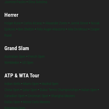
Jasmine Paolini
•
Elina Svitolina
Herrer
Holger Rune
•
Carlos Alcaraz
•
Alexander Zverev
•
Jannik Sinner
•
Novak
Djokovic
•
Ben Shelton
•
Felix Auger-Aliassime
•
Alex De Minaur
•
Casper
Ruud
Grand Slam
Australian Open
•
French Open
Wimbledon
•
US Open
ATP & WTA Tour
Indian Wells
•
Miami Open
•
Madrid Open
China Open
•
Qatar Open
•
Dubai Tennis Championships
•
Italian Open
•
Canadian Open
•
Cincinnati Open
•
Shanghai Masters
Dallas Open
•
Monte Carlo Masters
Barcelona Open