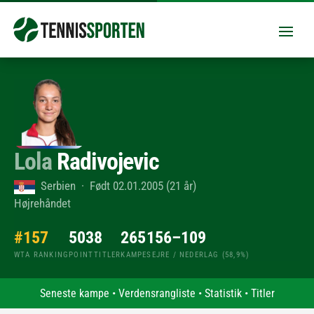
Lola
Radivojevic
Serbien · Født 02.01.2005 (21 år)
Højrehåndet
#157
503
8
265
156–109
WTA RANKING
POINT
TITLER
KAMPE
SEJRE / NEDERLAG (58,9%)
Seneste kampe
•
Verdensrangliste
•
Statistik
•
Titler