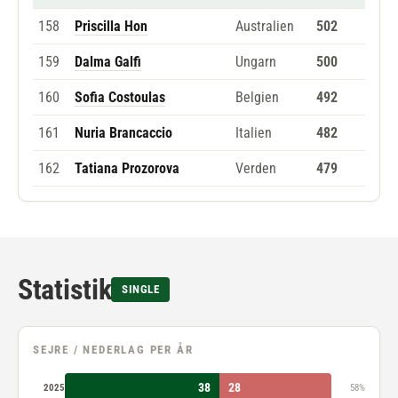
158
Priscilla Hon
Australien
502
159
Dalma Galfi
Ungarn
500
160
Sofia Costoulas
Belgien
492
161
Nuria Brancaccio
Italien
482
162
Tatiana Prozorova
Verden
479
Statistik
SINGLE
SEJRE / NEDERLAG PER ÅR
38
28
2025
58%