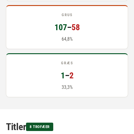
GRUS
107
–
58
64,8%
GRÆS
1
–
2
33,3%
Titler
8 TROFÆER