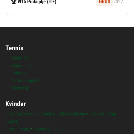
🏆 W15 Prokuplje (ITF)
GRUS
2022
Tennis
Tennis i TV
Tennis i dag
Podcasts
Verdensranglisten
Tennisregler
Kvinder
Clara Tauson
•
Aryna Sabalenka
•
Elena Rybakina
•
Coco Gauff
•
Iga
Swiatek
Jessica Pegula
•
Amanda Anisimova