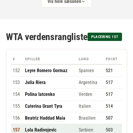
Vis hele sæsonen
WTA verdensrangliste
PLACERING 157
#
SPILLER
LAND
POINT
152
Leyre Romero Gormaz
Spanien
521
153
Julia Riera
Argentina
517
154
Polina Iatcenko
Verden
517
155
Caterina Grant Tyra
Italien
514
156
Beatriz Haddad Maia
Brasilien
507
157
Lola Radivojevic
Serbien
503