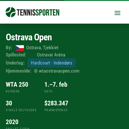
Ostrava Open
By:
Ostrava, Tjekkiet
Spillested:
Ostravar Aréna
Underlag:
Hardcourt · Indendørs
Hjemmeside:
🌐
wtaostravaopen.com
WTA 250
1.–7. feb
KVINDER
DATO
30
$283.347
SINGLE DELTAGERE
PRÆMIEPENGE
2020
SPILLET SIDEN