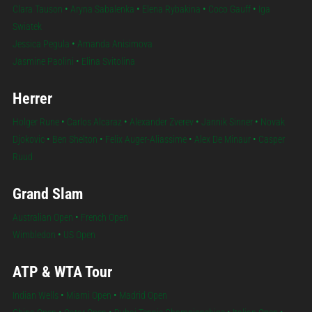
Clara Tauson
•
Aryna Sabalenka
•
Elena Rybakina
•
Coco Gauff
•
Iga
Swiatek
Jessica Pegula
•
Amanda Anisimova
Jasmine Paolini
•
Elina Svitolina
Herrer
Holger Rune
•
Carlos Alcaraz
•
Alexander Zverev
•
Jannik Sinner
•
Novak
Djokovic
•
Ben Shelton
•
Felix Auger-Aliassime
•
Alex De Minaur
•
Casper
Ruud
Grand Slam
Australian Open
•
French Open
Wimbledon
•
US Open
ATP & WTA Tour
Indian Wells
•
Miami Open
•
Madrid Open