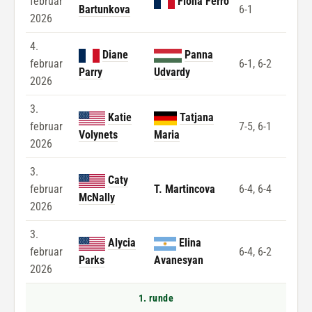
februar
Fiona Ferro
Bartunkova
6-1
2026
4.
Diane
Panna
februar
6-1, 6-2
Parry
Udvardy
2026
3.
Katie
Tatjana
februar
7-5, 6-1
Volynets
Maria
2026
3.
Caty
februar
T. Martincova
6-4, 6-4
McNally
2026
3.
Alycia
Elina
februar
6-4, 6-2
Parks
Avanesyan
2026
1. runde