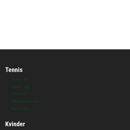
Følg Ostrava Open
Tennis
Tennis i TV
Tennis i dag
Podcasts
Verdensranglisten
Tennisregler
Kvinder