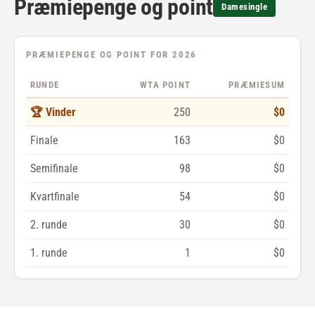
Præmiepenge og point
Damesingle
PRÆMIEPENGE OG POINT FOR 2026
RUNDE
WTA POINT
PRÆMIESUM
🏆 Vinder
250
$0
Finale
163
$0
Semifinale
98
$0
Kvartfinale
54
$0
2. runde
30
$0
1. runde
1
$0