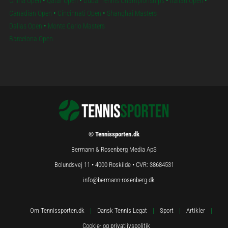
China Open
•
Qatar Open
•
Dubai Tennis Championships
•
Italian Open
•
Canadian Open
•
Cincinnati Open
•
Shanghai Masters
Dallas Open
•
Monte Carlo Masters
Barcelona Open
© Tennissporten.dk
Bermann & Rosenberg Media ApS
Bolundsvej 11 • 4000 Roskilde • CVR: 38684531
info@bermann-rosenberg.dk
Om Tennissporten.dk
|
Dansk Tennis Legat
|
Sport
|
Artikler
|
Cookie- og privatlivspolitik