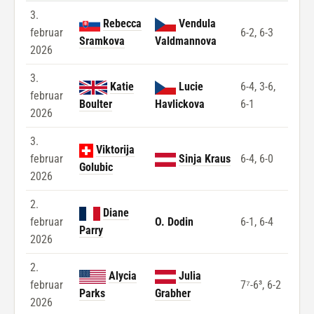
3.
Rebecca
Vendula
februar
6-2, 6-3
Sramkova
Valdmannova
2026
3.
Katie
Lucie
6-4, 3-6,
februar
Boulter
Havlickova
6-1
2026
3.
Viktorija
februar
Sinja Kraus
6-4, 6-0
Golubic
2026
2.
Diane
februar
O. Dodin
6-1, 6-4
Parry
2026
2.
Alycia
Julia
februar
7⁷-6³, 6-2
Parks
Grabher
2026