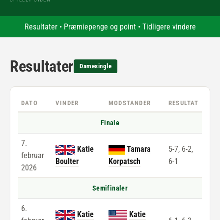
Resultater
•
Præmiepenge og point
•
Tidligere vindere
Resultater
Damesingle
DATO
VINDER
MODSTANDER
RESULTAT
Finale
7.
Katie
Tamara
5-7, 6-2,
februar
Boulter
Korpatsch
6-1
2026
Semifinaler
6.
Katie
Katie