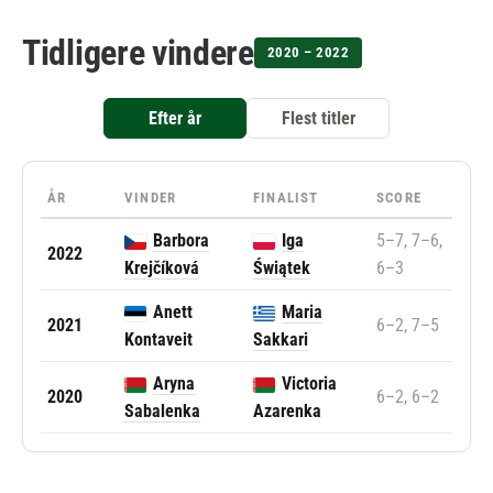
Tidligere vindere
2020 – 2022
Efter år
Flest titler
ÅR
VINDER
FINALIST
SCORE
Barbora
Iga
5–7, 7–6,
2022
Krejčíková
Świątek
6–3
Anett
Maria
2021
6–2, 7–5
Kontaveit
Sakkari
Aryna
Victoria
2020
6–2, 6–2
Sabalenka
Azarenka