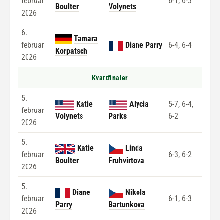
februar
6-1, 6-3
Boulter
Volynets
2026
6.
Tamara
februar
Diane Parry
6-4, 6-4
Korpatsch
2026
Kvartfinaler
5.
Katie
Alycia
5-7, 6-4,
februar
Volynets
Parks
6-2
2026
5.
Katie
Linda
februar
6-3, 6-2
Boulter
Fruhvirtova
2026
5.
Diane
Nikola
februar
6-1, 6-3
Parry
Bartunkova
2026