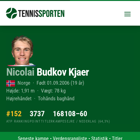
Nicolai
Budkov Kjaer
Norge · Født 01.09.2006 (19 år)
Højde: 1,91 m · Vægt: 78 kg
Højrehåndet · Tohånds baghånd
#152
373
7
168
108–60
ATP RANKING
POINT
TITLER
KAMPE
SEJRE / NEDERLAG (64,3%)
Seneste kampe
•
Verdensrangliste
•
Statistik
•
Titler