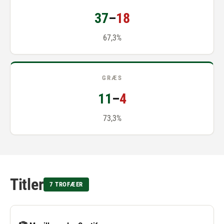
37
–
18
67,3%
GRÆS
11
–
4
73,3%
Titler
7 TROFÆER