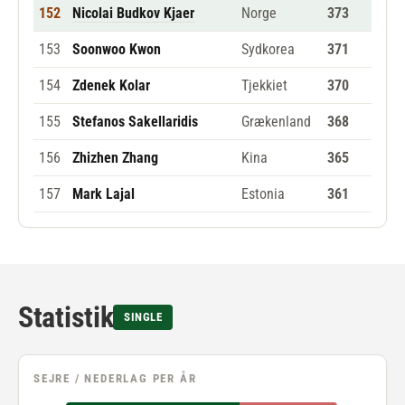
152
Nicolai Budkov Kjaer
Norge
373
153
Soonwoo Kwon
Sydkorea
371
154
Zdenek Kolar
Tjekkiet
370
155
Stefanos Sakellaridis
Grækenland
368
156
Zhizhen Zhang
Kina
365
157
Mark Lajal
Estonia
361
Statistik
SINGLE
SEJRE / NEDERLAG PER ÅR