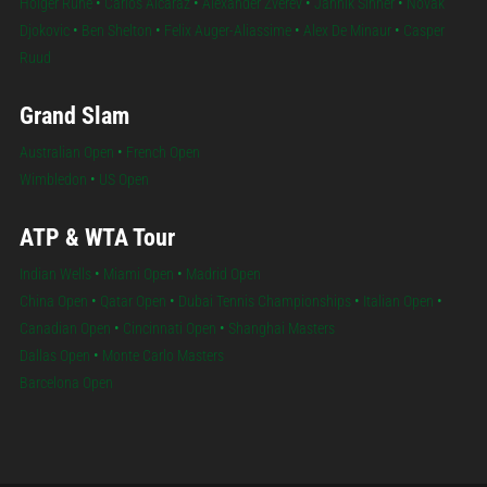
Holger Rune
•
Carlos Alcaraz
•
Alexander Zverev
•
Jannik Sinner
•
Novak
Djokovic
•
Ben Shelton
•
Felix Auger-Aliassime
•
Alex De Minaur
•
Casper
Ruud
Grand Slam
Australian Open
•
French Open
Wimbledon
•
US Open
ATP & WTA Tour
Indian Wells
•
Miami Open
•
Madrid Open
China Open
•
Qatar Open
•
Dubai Tennis Championships
•
Italian Open
•
Canadian Open
•
Cincinnati Open
•
Shanghai Masters
Dallas Open
•
Monte Carlo Masters
Barcelona Open