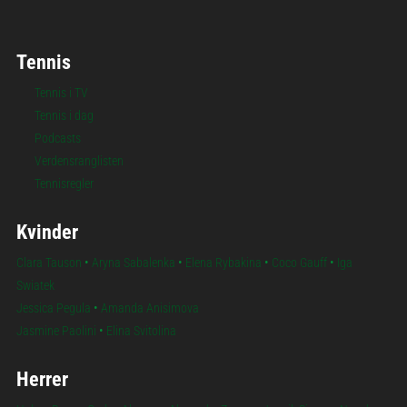
Tennis
Tennis i TV
Tennis i dag
Podcasts
Verdensranglisten
Tennisregler
Kvinder
Clara Tauson
•
Aryna Sabalenka
•
Elena Rybakina
•
Coco Gauff
•
Iga
Swiatek
Jessica Pegula
•
Amanda Anisimova
Jasmine Paolini
•
Elina Svitolina
Herrer