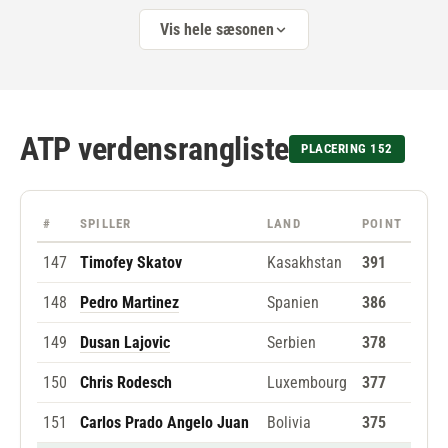
Vis hele sæsonen
ATP verdensrangliste
PLACERING 152
#
SPILLER
LAND
POINT
147
Timofey Skatov
Kasakhstan
391
148
Pedro Martinez
Spanien
386
149
Dusan Lajovic
Serbien
378
150
Chris Rodesch
Luxembourg
377
151
Carlos Prado Angelo Juan
Bolivia
375