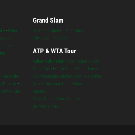
Grand Slam
nka
•
Elena
Australian Open
•
French Open
Swiatek
Wimbledon
•
US Open
isimova
ATP & WTA Tour
lina
Indian Wells
•
Miami Open
•
Madrid Open
China Open
•
Qatar Open
•
Dubai Tennis
•
Alexander
Championships
•
Italian Open
•
Canadian
k Djokovic
•
Open
•
Cincinnati Open
•
Shanghai
iassime
•
Alex
Masters
Dallas Open
•
Monte Carlo Masters
Barcelona Open