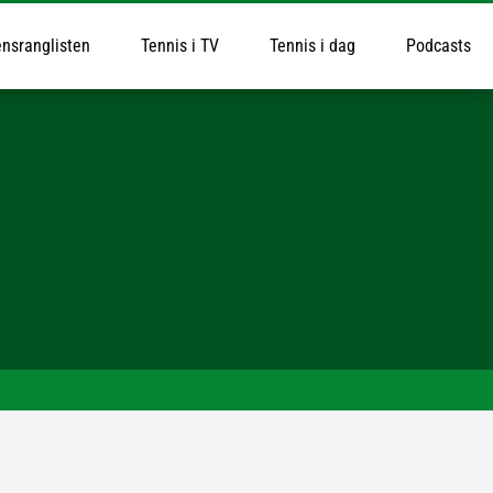
nsranglisten
Tennis i TV
Tennis i dag
Podcasts