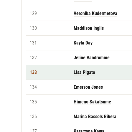
129
Veronika Kudermetova
130
Maddison Inglis
131
Kayla Day
132
Jeline Vandromme
133
Lisa Pigato
134
Emerson Jones
135
Himeno Sakatsume
136
Marina Bassols Ribera
137
Katarzyna Kawa