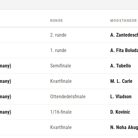
RUNDE
MODSTANDER
2. runde
A. Zantedesc
1. runde
A. Fita Bolud
rmany)
Semifinale
A. Tubello
rmany)
Kvartfinale
M. L. Carle
rmany)
Ottendedelsfinale
L. Vladson
rmany)
1/16-finale
D. Kovinic
Kvartfinale
N. Noha Aku