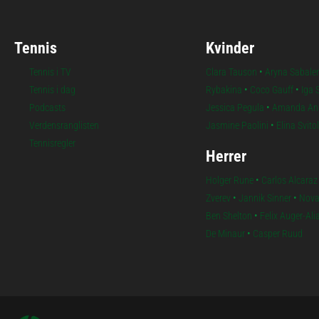
Tennis
Kvinder
Tennis i TV
Clara Tauson
•
Aryna Sabale
Tennis i dag
Rybakina
•
Coco Gauff
•
Iga 
Podcasts
Jessica Pegula
•
Amanda An
Verdensranglisten
Jasmine Paolini
•
Elina Svito
Tennisregler
Herrer
Holger Rune
•
Carlos Alcaraz
Zverev
•
Jannik Sinner
•
Nova
Ben Shelton
•
Felix Auger-Al
De Minaur
•
Casper Ruud