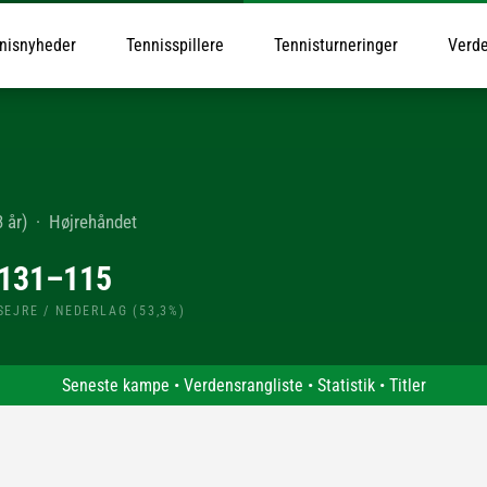
nisnyheder
Tennisspillere
Tennisturneringer
Verde
 år)
·
Højrehåndet
131–115
SEJRE / NEDERLAG (53,3%)
Seneste kampe
•
Verdensrangliste
•
Statistik
•
Titler