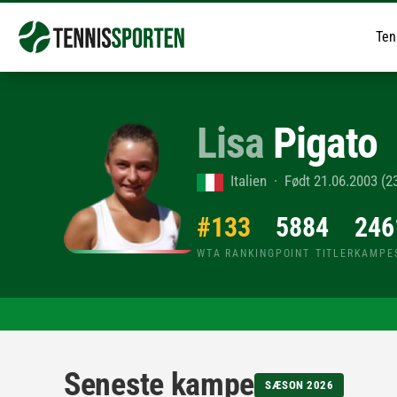
Ten
Lisa
Pigato
Italien · Født 21.06.2003 (23
#133
588
4
246
WTA RANKING
POINT
TITLER
KAMPE
Seneste kampe
SÆSON 2026