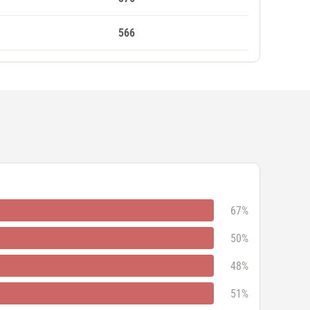
566
67%
50%
48%
51%