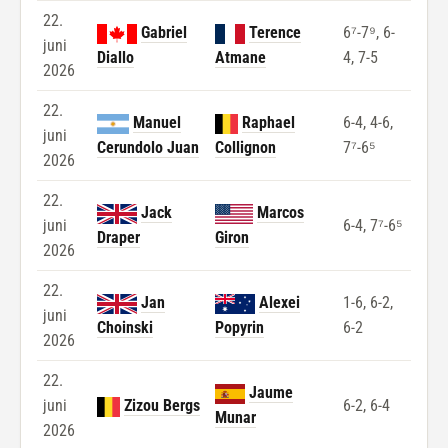
22.
Gabriel
Terence
6⁷-7⁹, 6-
juni
Diallo
Atmane
4, 7-5
2026
22.
Manuel
Raphael
6-4, 4-6,
juni
Cerundolo Juan
Collignon
7⁷-6⁵
2026
22.
Jack
Marcos
juni
6-4, 7⁷-6⁵
Draper
Giron
2026
22.
Jan
Alexei
1-6, 6-2,
juni
Choinski
Popyrin
6-2
2026
22.
Jaume
juni
Zizou Bergs
6-2, 6-4
Munar
2026