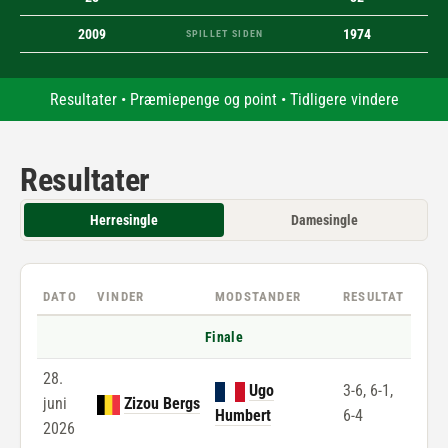
2009
1974
SPILLET SIDEN
Resultater
•
Præmiepenge og point
•
Tidligere vindere
Resultater
Herresingle
Damesingle
DATO
VINDER
MODSTANDER
RESULTAT
Finale
28.
Ugo
3-6, 6-1,
juni
Zizou Bergs
Humbert
6-4
2026