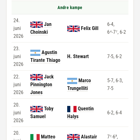
Andre kampe
24.
Jan
6-4,
juni
Felix Gill
Choinski
6⁴-7⁷, 6-2
2026
23.
Agustin
juni
H. Stewart
7-5, 6-2
Tirante Thiago
2026
22.
Jack
Marco
5-7, 6-3,
juni
Pinnington
Trungelliti
7-5
2026
Jones
20.
Toby
Quentin
juni
6-2, 6-4
Samuel
Halys
2026
20.
Matteo
Alastair
7⁷-6³,