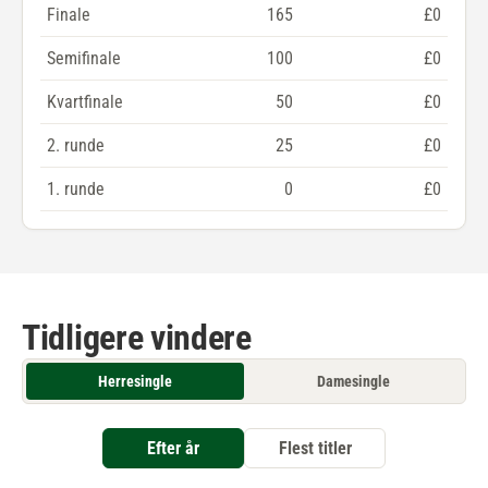
Finale
165
£0
Semifinale
100
£0
Kvartfinale
50
£0
2. runde
25
£0
1. runde
0
£0
Tidligere vindere
Herresingle
Damesingle
Efter år
Flest titler