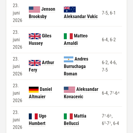
23.
Jenson
juni
7-5, 6-1
Brooksby
Aleksandar Vukic
2026
23.
Giles
Matteo
juni
6-4, 6-2
Hussey
Arnaldi
2026
23.
Andres
Arthur
6-2, 4-6,
juni
Burruchaga
Fery
7-5
2026
Roman
23.
Daniel
Aleksandar
juni
6-4, 7⁷-6⁴
Altmaier
Kovacevic
2026
23.
Ugo
Mattia
7⁷-6⁵,
juni
Humbert
Bellucci
6¹-7⁷, 6-4
2026