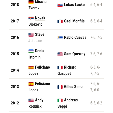
Mischa
2018
Lukas Lacko
6-4, 6-4
Zverev
Novak
2017
Gael Monfils
6-3, 6-4
Djokovic
Steve
2016
Pablo Cuevas
7-6, 7-5
Johnson
Denis
2015
Sam Querrey
7-6, 7-6
Istomin
Feliciano
Richard
6-3, 6-
2014
Lopez
Gasquet
7, 7-5
Feliciano
7-6, 6-
2013
Gilles Simon
Lopez
7, 6-0
Andy
Andreas
2012
6-3, 6-2
Roddick
Seppi