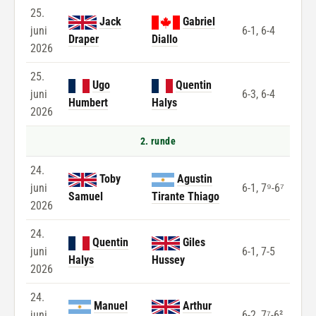
25.
Jack
Gabriel
juni
6-1, 6-4
Draper
Diallo
2026
25.
Ugo
Quentin
juni
6-3, 6-4
Humbert
Halys
2026
2. runde
24.
Toby
Agustin
juni
6-1, 7⁹-6⁷
Samuel
Tirante Thiago
2026
24.
Quentin
Giles
juni
6-1, 7-5
Halys
Hussey
2026
24.
Manuel
Arthur
juni
6-2, 7⁷-6²