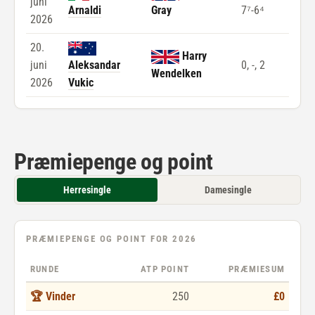
juni
Arnaldi
Gray
7⁷-6⁴
2026
20.
Harry
juni
Aleksandar
0, -, 2
Wendelken
2026
Vukic
Præmiepenge og point
Herresingle
Damesingle
PRÆMIEPENGE OG POINT FOR 2026
RUNDE
ATP POINT
PRÆMIESUM
🏆 Vinder
250
£0