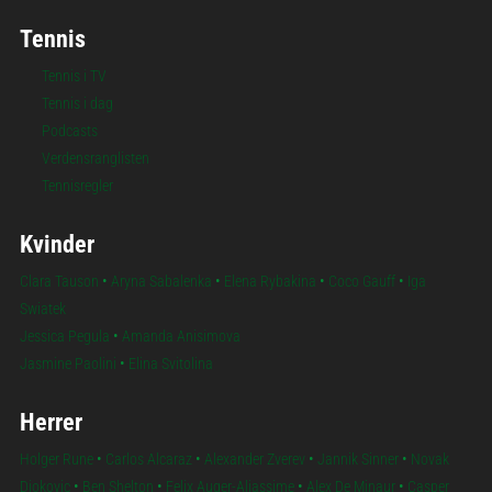
Tennis
Tennis i TV
Tennis i dag
Podcasts
Verdensranglisten
Tennisregler
Kvinder
Clara Tauson
•
Aryna Sabalenka
•
Elena Rybakina
•
Coco Gauff
•
Iga
Swiatek
Jessica Pegula
•
Amanda Anisimova
Jasmine Paolini
•
Elina Svitolina
Herrer
Holger Rune
•
Carlos Alcaraz
•
Alexander Zverev
•
Jannik Sinner
•
Novak
Djokovic
•
Ben Shelton
•
Felix Auger-Aliassime
•
Alex De Minaur
•
Casper