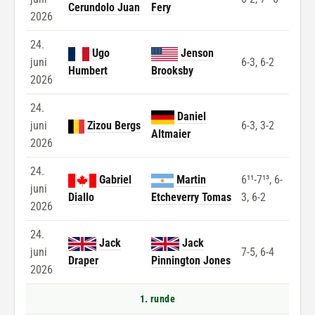
Cerundolo Juan
Fery
2026
24.
Ugo
Jenson
juni
6-3, 6-2
Humbert
Brooksby
2026
24.
Daniel
juni
Zizou Bergs
6-3, 3-2
Altmaier
2026
24.
Gabriel
Martin
6¹¹-7¹³, 6-
juni
Diallo
Etcheverry Tomas
3, 6-2
2026
24.
Jack
Jack
juni
7-5, 6-4
Draper
Pinnington Jones
2026
1. runde