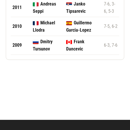
Andreas
Janko
7-6, 3-
2011
Seppi
Tipsarevic
6, 5-3
Michael
Guillermo
2010
7-5, 6-2
Llodra
Garcia-Lopez
Dmitry
Frank
2009
6-3, 7-6
Tursunov
Dancevic
Følg Eastbourne Open