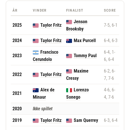
ÅR
VINDER
FINALIST
SCORE
Jenson
2025
Taylor Fritz
7-5, 6-1
Brooksby
2024
Taylor Fritz
Max Purcell
6-4, 6-3
Francisco
6-4, 1-
2023
Tommy Paul
Cerundolo
6, 6-4
Maxime
6-2, 6-
2022
Taylor Fritz
Cressy
7, 7-6
Alex de
Lorenzo
4-6, 6-
2021
Minaur
Sonego
4, 7-6
2020
Ikke spillet
2019
Taylor Fritz
Sam Querrey
6-3, 6-4