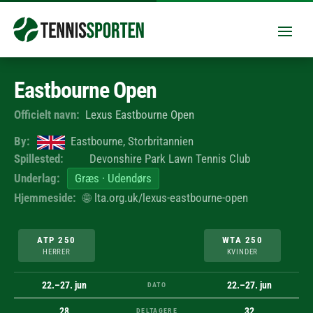
Eastbourne Open
Officielt navn:
Lexus Eastbourne Open
By:
Eastbourne, Storbritannien
Spillested:
Devonshire Park Lawn Tennis Club
Underlag:
Græs · Udendørs
Hjemmeside:
🌐
lta.org.uk/lexus-eastbourne-open
ATP 250
WTA 250
HERRER
KVINDER
22.–27. jun
22.–27. jun
DATO
28
32
DELTAGERE