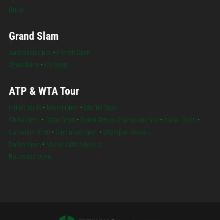
Ruud
Grand Slam
Australian Open
•
French Open
Wimbledon
•
US Open
ATP & WTA Tour
Indian Wells
•
Miami Open
•
Madrid Open
China Open
•
Qatar Open
•
Dubai Tennis Championships
•
Italian Open
•
Canadian Open
•
Cincinnati Open
•
Shanghai Masters
Dallas Open
•
Monte Carlo Masters
Barcelona Open