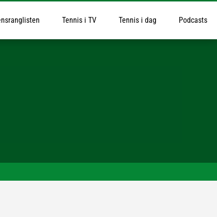
nsranglisten
Tennis i TV
Tennis i dag
Podcasts