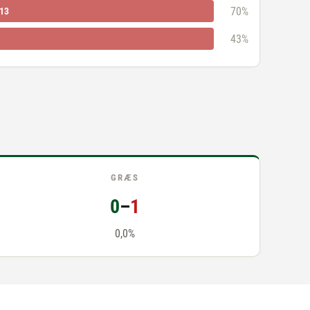
70%
13
43%
GRÆS
0
–
1
0,0%