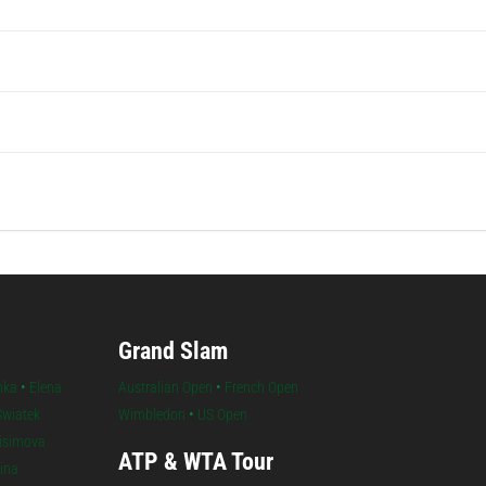
Grand Slam
nka
•
Elena
Australian Open
•
French Open
Swiatek
Wimbledon
•
US Open
isimova
ATP & WTA Tour
lina