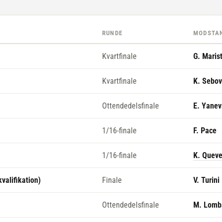
RUNDE
MODSTA
Kvartfinale
G. Maris
Kvartfinale
K. Sebov
Ottendedelsfinale
E. Yanev
1/16-finale
F. Pace
1/16-finale
K. Quev
kvalifikation)
Finale
V. Turini
Ottendedelsfinale
M. Lomba