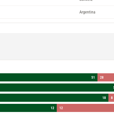
Argentina
51
28
18
8
12
12