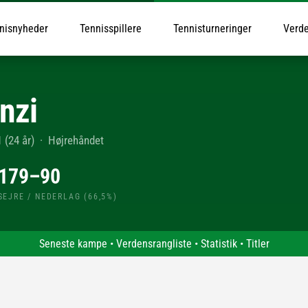
nisnyheder
Tennisspillere
Tennisturneringer
Verde
nzi
 (24 år)
·
Højrehåndet
179–90
SEJRE / NEDERLAG (66,5%)
Seneste kampe
•
Verdensrangliste
•
Statistik
•
Titler