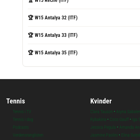
🏆 W15 Recife (ITF)
🏆 W15 Antalya 32 (ITF)
🏆 W15 Antalya 33 (ITF)
🏆 W15 Antalya 35 (ITF)
Tennis
Kvinder
Tennis i TV
Clara Tauson
•
Aryna Sabale
Tennis i dag
Rybakina
•
Coco Gauff
•
Iga 
Podcasts
Jessica Pegula
•
Amanda An
Verdensranglisten
Jasmine Paolini
•
Elina Svito