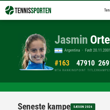
Ten
Jasmin
Orte
Argentina · Født 20.11.2001
#163
479
10
269
WTA RANKING
POINT
TITLER
KAMPE
Seneste kampe
SÆSON 2026