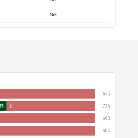
463
65%
73%
57
21
69%
50%