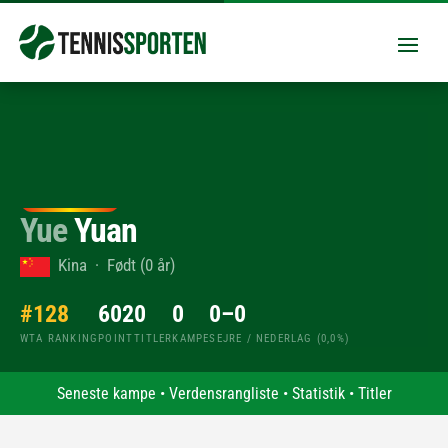
Yue
Yuan
Kina · Født (0 år)
#128
602
0
0
0–0
WTA RANKING
POINT
TITLER
KAMPE
SEJRE / NEDERLAG (0,0%)
Seneste kampe
•
Verdensrangliste
•
Statistik
•
Titler