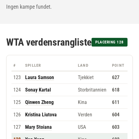
Ingen kampe fundet.
WTA verdensrangliste
PLACERING 128
#
SPILLER
LAND
POINT
123
Laura Samson
Tjekkiet
627
124
Sonay Kartal
Storbritannien
618
125
Qinwen Zheng
Kina
611
126
Kristina Liutova
Verden
604
127
Mary Stoiana
USA
603