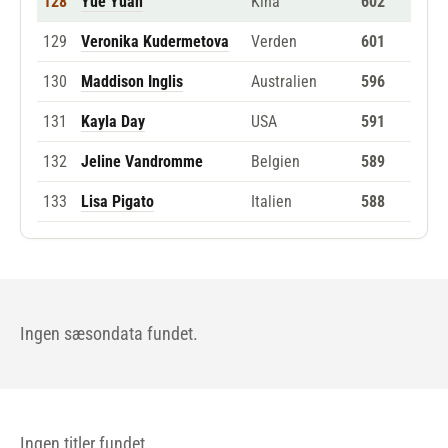
128
Yue Yuan
Kina
602
129
Veronika Kudermetova
Verden
601
130
Maddison Inglis
Australien
596
131
Kayla Day
USA
591
132
Jeline Vandromme
Belgien
589
133
Lisa Pigato
Italien
588
Ingen sæsondata fundet.
Ingen titler fundet.