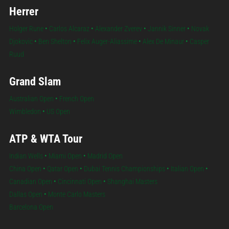
Herrer
Holger Rune
•
Carlos Alcaraz
•
Alexander Zverev
•
Jannik Sinner
•
Novak
Djokovic
•
Ben Shelton
•
Felix Auger-Aliassime
•
Alex De Minaur
•
Casper
Ruud
Grand Slam
Australian Open
•
French Open
Wimbledon
•
US Open
ATP & WTA Tour
Indian Wells
•
Miami Open
•
Madrid Open
China Open
•
Qatar Open
•
Dubai Tennis Championships
•
Italian Open
•
Canadian Open
•
Cincinnati Open
•
Shanghai Masters
Dallas Open
•
Monte Carlo Masters
Barcelona Open