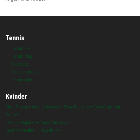
Tennis
Tennis i TV
Tennis i dag
Podcasts
Verdensranglisten
Tennisregler
Kvinder
Clara Tauson
•
Aryna Sabalenka
•
Elena Rybakina
•
Coco Gauff
•
Iga
Swiatek
Jessica Pegula
•
Amanda Anisimova
Jasmine Paolini
•
Elina Svitolina