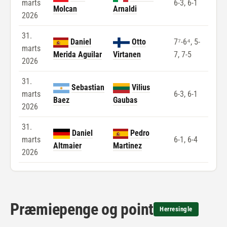
marts
6-3, 6-1
Molcan
Arnaldi
2026
31.
Daniel
Otto
7⁷-6⁴, 5-
marts
Merida Aguilar
Virtanen
7, 7-5
2026
31.
Sebastian
Vilius
marts
6-3, 6-1
Baez
Gaubas
2026
31.
Daniel
Pedro
marts
6-1, 6-4
Altmaier
Martinez
2026
Præmiepenge og point
Herresingle