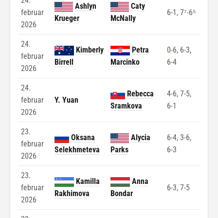
24.
Ashlyn
Caty
februar
6-1, 7⁷-6⁵
Krueger
McNally
2026
24.
Kimberly
Petra
0-6, 6-3,
februar
Birrell
Marcinko
6-4
2026
24.
Rebecca
4-6, 7-5,
februar
Y. Yuan
Sramkova
6-1
2026
23.
Oksana
Alycia
6-4, 3-6,
februar
Selekhmeteva
Parks
6-3
2026
23.
Kamilla
Anna
februar
6-3, 7-5
Rakhimova
Bondar
2026