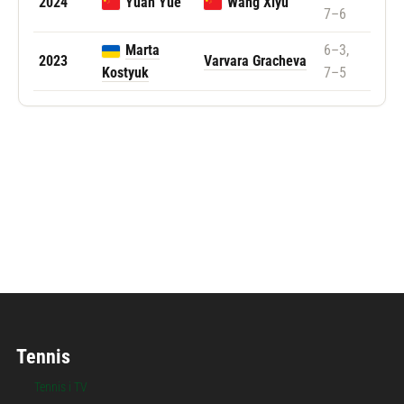
2024
Yuan Yue
Wang Xiyu
7–6
Marta
6–3,
2023
Varvara Gracheva
Kostyuk
7–5
Følg ATX Open
Tennis
Tennis i TV