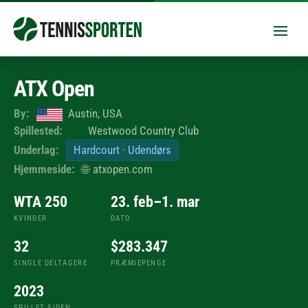
ATX Open
By:
Austin, USA
Spillested:
Westwood Country Club
Underlag:
Hardcourt · Udendørs
Hjemmeside:
🌐
atxopen.com
WTA 250
23. feb–1. mar
KVINDER
DATO
32
$283.347
SINGLE DELTAGERE
PRÆMIEPENGE
2023
SPILLET SIDEN