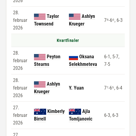
2026
28.
Taylor
Ashlyn
februar
7⁸-6⁶, 6-3
Townsend
Krueger
2026
Kvartfinaler
28.
Peyton
Oksana
6-1, 5-7,
februar
Stearns
Selekhmeteva
7-5
2026
28.
Ashlyn
februar
Y. Yuan
7⁷-6⁵, 6-4
Krueger
2026
27.
Kimberly
Ajla
februar
6-3, 6-3
Birrell
Tomljanovic
2026
27.