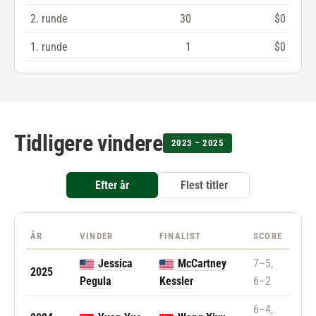
2. runde
30
$0
1. runde
1
$0
Tidligere vindere
2023 – 2025
Efter år
Flest titler
ÅR
VINDER
FINALIST
SCORE
Jessica
McCartney
7–5,
2025
Pegula
Kessler
6–2
6–4,