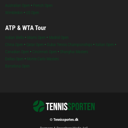
Australian Open
•
French Open
Wimbledon
•
US Open
ATP & WTA Tour
Indian Wells
•
Miami Open
•
Madrid Open
China Open
•
Qatar Open
•
Dubai Tennis Championships
•
Italian Open
•
Canadian Open
•
Cincinnati Open
•
Shanghai Masters
Dallas Open
•
Monte Carlo Masters
Barcelona Open
© Tennissporten.dk