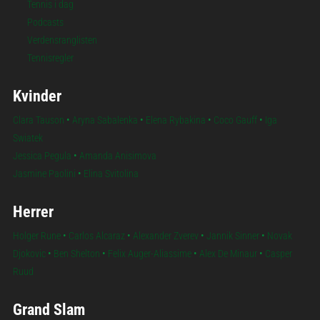
Tennis i dag
Podcasts
Verdensranglisten
Tennisregler
Kvinder
Clara Tauson
•
Aryna Sabalenka
•
Elena Rybakina
•
Coco Gauff
•
Iga
Swiatek
Jessica Pegula
•
Amanda Anisimova
Jasmine Paolini
•
Elina Svitolina
Herrer
Holger Rune
•
Carlos Alcaraz
•
Alexander Zverev
•
Jannik Sinner
•
Novak
Djokovic
•
Ben Shelton
•
Felix Auger-Aliassime
•
Alex De Minaur
•
Casper
Ruud
Grand Slam