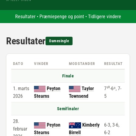
Resultater
•
Præmiepenge og point
•
Tidligere vindere
Resultater
Damesingle
DATO
VINDER
MODSTANDER
RESULTAT
Finale
1. marts
Peyton
Taylor
7¹⁰-6⁸, 7-
2026
Stearns
Townsend
5
Semifinaler
28.
Peyton
Kimberly
6-3, 3-6,
februar
Stearns
Birrell
6-2