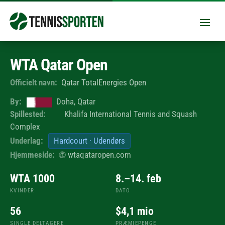
WTA Qatar Open
Officielt navn:
Qatar TotalEnergies Open
By:
Doha, Qatar
Spillested:
Khalifa International Tennis and Squash
Complex
Underlag:
Hardcourt · Udendørs
Hjemmeside:
🌐
wtaqataropen.com
WTA 1000
8.–14. feb
KVINDER
DATO
56
$4,1 mio
SINGLE DELTAGERE
PRÆMIEPENGE