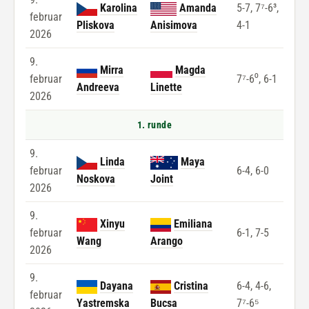
Karolina
Amanda
5-7, 7⁷-6³,
februar
Pliskova
Anisimova
4-1
2026
9.
Mirra
Magda
februar
7⁷-6⁰, 6-1
Andreeva
Linette
2026
1. runde
9.
Linda
Maya
februar
6-4, 6-0
Noskova
Joint
2026
9.
Xinyu
Emiliana
februar
6-1, 7-5
Wang
Arango
2026
9.
Dayana
Cristina
6-4, 4-6,
februar
Yastremska
Bucsa
7⁷-6⁵