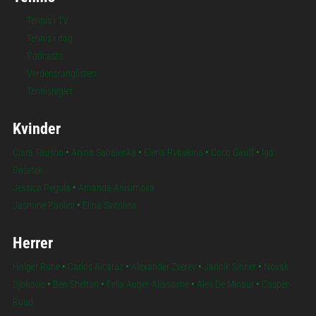
Tennis i TV
Tennis i dag
Podcasts
Verdensranglisten
Tennisregler
Kvinder
Clara Tauson
•
Aryna Sabalenka
•
Elena Rybakina
•
Coco Gauff
•
Iga
Swiatek
Jessica Pegula
•
Amanda Anisimova
Jasmine Paolini
•
Elina Svitolina
Herrer
Holger Rune
•
Carlos Alcaraz
•
Alexander Zverev
•
Jannik Sinner
•
Novak
Djokovic
•
Ben Shelton
•
Felix Auger-Aliassime
•
Alex De Minaur
•
Casper
Ruud