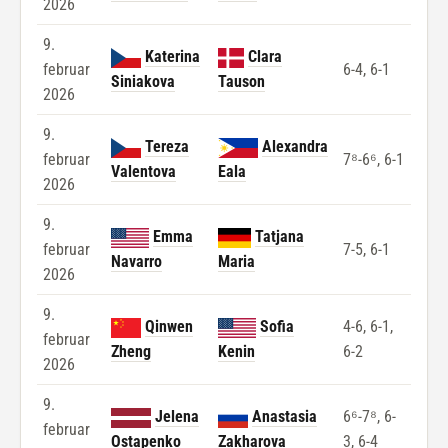
2026
9.
Katerina
Clara
februar
6-4, 6-1
Siniakova
Tauson
2026
9.
Tereza
Alexandra
februar
7⁸-6⁶, 6-1
Valentova
Eala
2026
9.
Emma
Tatjana
februar
7-5, 6-1
Navarro
Maria
2026
9.
Qinwen
Sofia
4-6, 6-1,
februar
Zheng
Kenin
6-2
2026
9.
Jelena
Anastasia
6⁶-7⁸, 6-
februar
Ostapenko
Zakharova
3, 6-4