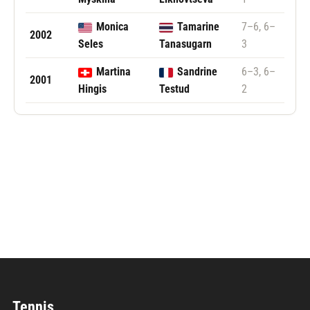
Monica
Tamarine
7–6, 6–
2002
Seles
Tanasugarn
3
Martina
Sandrine
6–3, 6–
2001
Hingis
Testud
2
Følg WTA Qatar Open
Tennis