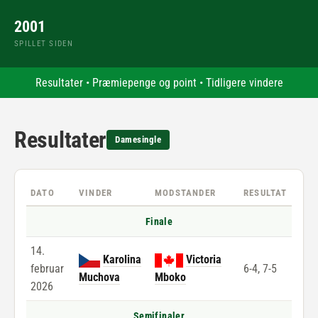
2001
SPILLET SIDEN
Resultater
•
Præmiepenge og point
•
Tidligere vindere
Resultater
Damesingle
DATO
VINDER
MODSTANDER
RESULTAT
Finale
14.
Karolina
Victoria
februar
6-4, 7-5
Muchova
Mboko
2026
Semifinaler