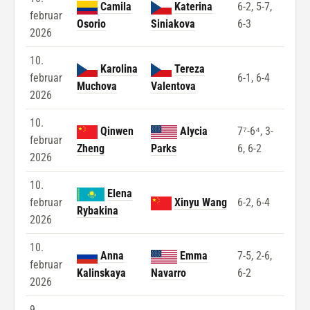
Camila
Katerina
6-2, 5-7,
februar
Osorio
Siniakova
6-3
2026
10.
Karolina
Tereza
februar
6-1, 6-4
Muchova
Valentova
2026
10.
Qinwen
Alycia
7⁷-6⁴, 3-
februar
Zheng
Parks
6, 6-2
2026
10.
Elena
februar
Xinyu Wang
6-2, 6-4
Rybakina
2026
10.
Anna
Emma
7-5, 2-6,
februar
Kalinskaya
Navarro
6-2
2026
9.