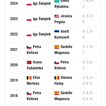
Elena
7–6, 6–
2024
Iga Świątek
Rybakina
2
Jessica
6–3, 6–
2023
Iga Świątek
Pegula
0
Anett
6–2, 6–
2022
Iga Świątek
Kontaveit
0
Petra
Garbiñe
6–2, 6–
2021
Kvitová
Muguruza
1
Aryna
Petra
6–3, 6–
2020
Sabalenka
Kvitová
3
Elise
Simona
3–6, 6–
2019
Mertens
Halep
4, 6–3
Petra
Garbiñe
3–6, 6–
2018
Kvitová
Muguruza
3, 6–4