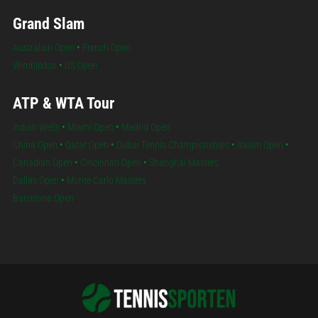
Grand Slam
Australian Open
•
French Open
Wimbledon
•
US Open
ATP & WTA Tour
Indian Wells
•
Miami Open
•
Madrid Open
China Open
•
Qatar Open
•
Dubai Tennis Championships
•
Italian Open
•
Canadian Open
•
Cincinnati Open
•
Shanghai Masters
Dallas Open
•
Monte Carlo Masters
Barcelona Open