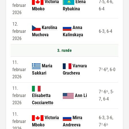
Victoria
Elena
7-5, 4-6,
februar
Mboko
Rybakina
6-4
2026
12.
Karolina
Anna
februar
6-3, 6-4
Muchova
Kalinskaya
2026
3. runde
11.
Maria
Varvara
februar
7⁷-6³, 6-0
Sakkari
Gracheva
2026
11.
7⁷-6⁵, 5-
februar
Elisabetta
Ann Li
7, 6-4
2026
Cocciaretto
11.
Victoria
Mirra
6-3, 3-6,
februar
Mboko
Andreeva
7⁷-6⁵
2026