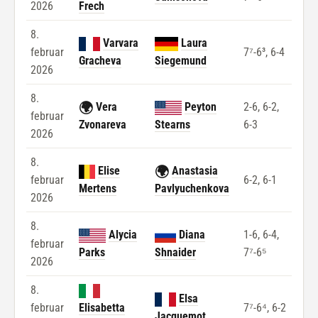
2026
Frech
8.
Varvara
Laura
februar
7⁷-6³, 6-4
Gracheva
Siegemund
2026
8.
🌍
Vera
Peyton
2-6, 6-2,
februar
Zvonareva
Stearns
6-3
2026
8.
🌍
Elise
Anastasia
februar
6-2, 6-1
Mertens
Pavlyuchenkova
2026
8.
Alycia
Diana
1-6, 6-4,
februar
Parks
Shnaider
7⁷-6⁵
2026
8.
Elsa
februar
Elisabetta
7⁷-6⁴, 6-2
Jacquemot