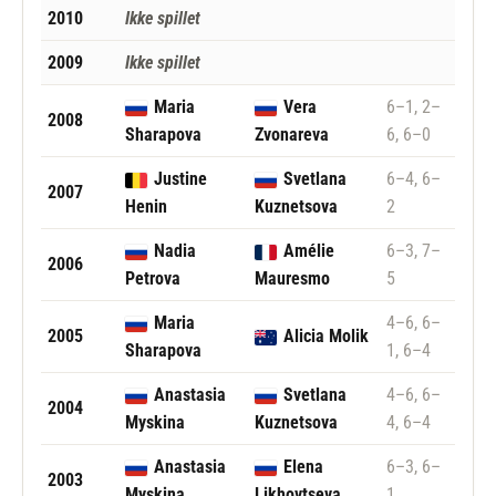
2010
Ikke spillet
2009
Ikke spillet
Maria
Vera
6–1, 2–
2008
Sharapova
Zvonareva
6, 6–0
Justine
Svetlana
6–4, 6–
2007
Henin
Kuznetsova
2
Nadia
Amélie
6–3, 7–
2006
Petrova
Mauresmo
5
Maria
4–6, 6–
2005
Alicia Molik
Sharapova
1, 6–4
Anastasia
Svetlana
4–6, 6–
2004
Myskina
Kuznetsova
4, 6–4
Anastasia
Elena
6–3, 6–
2003
Myskina
Likhovtseva
1