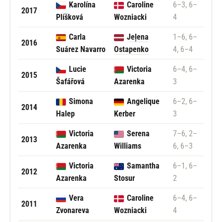
Karolína
Caroline
6–3, 6–
2017
Plíšková
Wozniacki
4
Carla
Jeļena
1–6, 6–
2016
Suárez Navarro
Ostapenko
4, 6–4
Lucie
Victoria
6–4, 6–
2015
Šafářová
Azarenka
3
Simona
Angelique
6–2, 6–
2014
Halep
Kerber
3
Victoria
Serena
7–6, 2–
2013
Azarenka
Williams
6, 6–3
Victoria
Samantha
6–1, 6–
2012
Azarenka
Stosur
2
Vera
Caroline
6–4, 6–
2011
Zvonareva
Wozniacki
4