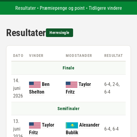
Resultater
•
Præmiepenge og point
•
Tidligere vindere
Resultater
Herresingle
DATO
VINDER
MODSTANDER
RESULTAT
Finale
14.
Ben
Taylor
6-4, 2-6,
juni
Shelton
Fritz
6-4
2026
Semifinaler
13.
Taylor
Alexander
juni
6-4, 6-4
Fritz
Bublik
2026