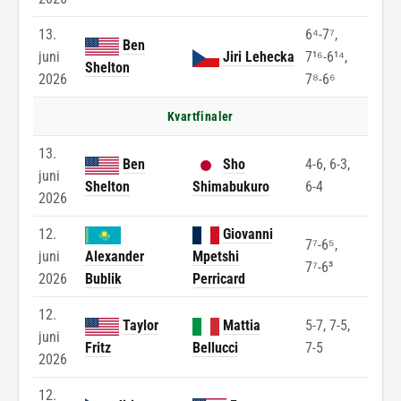
13.
6⁴-7⁷,
Ben
juni
Jiri Lehecka
7¹⁶-6¹⁴,
Shelton
2026
7⁸-6⁶
Kvartfinaler
13.
Ben
Sho
4-6, 6-3,
juni
Shelton
Shimabukuro
6-4
2026
12.
Giovanni
7⁷-6⁵,
juni
Alexander
Mpetshi
7⁷-6³
2026
Bublik
Perricard
12.
Taylor
Mattia
5-7, 7-5,
juni
Fritz
Bellucci
7-5
2026
12.