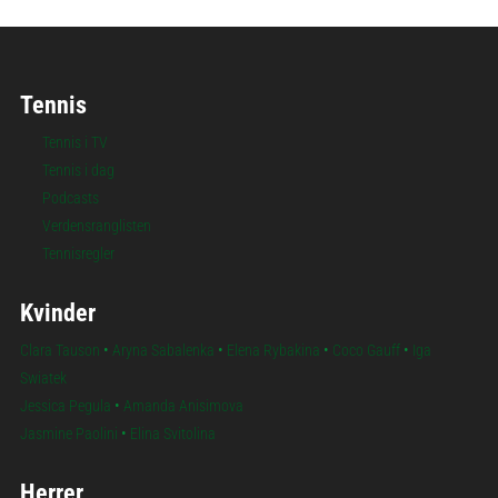
Tennis
Tennis i TV
Tennis i dag
Podcasts
Verdensranglisten
Tennisregler
Kvinder
Clara Tauson
•
Aryna Sabalenka
•
Elena Rybakina
•
Coco Gauff
•
Iga
Swiatek
Jessica Pegula
•
Amanda Anisimova
Jasmine Paolini
•
Elina Svitolina
Herrer