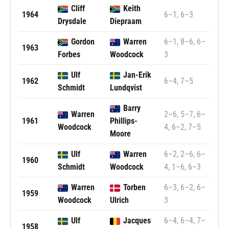
Cliff
Keith
1964
6–1, 6–3
Drysdale
Diepraam
Gordon
Warren
6–1, 8–6, 6–
1963
Forbes
Woodcock
3
Ulf
Jan-Erik
1962
6–4, 7–5
Schmidt
Lundqvist
Barry
Warren
2–6, 5–7, 6–
1961
Phillips-
Woodcock
4, 6–2, 7–5
Moore
Ulf
Warren
6–2, 2–6, 6–
1960
Schmidt
Woodcock
4, 1–6, 6–3
Warren
Torben
6–3, 6–2, 6–
1959
Woodcock
Ulrich
3
Ulf
Jacques
6–4, 6–4, 7–
1958