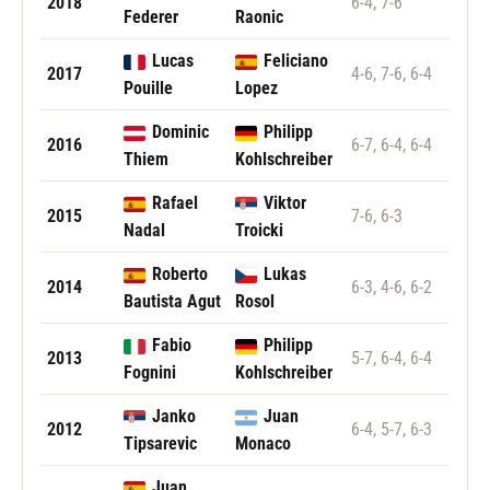
2018
6-4, 7-6
Federer
Raonic
Lucas
Feliciano
2017
4-6, 7-6, 6-4
Pouille
Lopez
Dominic
Philipp
2016
6-7, 6-4, 6-4
Thiem
Kohlschreiber
Rafael
Viktor
2015
7-6, 6-3
Nadal
Troicki
Roberto
Lukas
2014
6-3, 4-6, 6-2
Bautista Agut
Rosol
Fabio
Philipp
2013
5-7, 6-4, 6-4
Fognini
Kohlschreiber
Janko
Juan
2012
6-4, 5-7, 6-3
Tipsarevic
Monaco
Juan