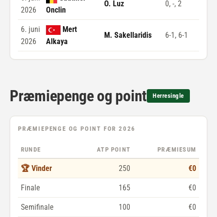
O. Luz
0, -, 2
2026
Onclin
6. juni
Mert
M. Sakellaridis
6-1, 6-1
2026
Alkaya
Præmiepenge og point
Herresingle
PRÆMIEPENGE OG POINT FOR 2026
RUNDE
ATP POINT
PRÆMIESUM
🏆 Vinder
250
€0
Finale
165
€0
Semifinale
100
€0