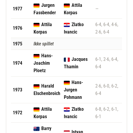
Jurgen
Attila
1977
—
Fassbender
Korpas
Attila
Zlatko
6-4, 6-4, 4-6,
1976
Korpas
Ivancic
2-6, 6-4
1975
Ikke spillet
Hans-
Jacques
6-1, 2-6, 6-4,
1974
Joachim
Thamin
6-4
Ploetz
Hans-
Harald
2-6, 6-0, 6-2,
1973
Jurgen
Elschenbroich
6-4
Pohmann
Attila
Zlatko
6-8, 6-2, 6-1,
1972
Korpas
Ivancic
6-1
Barry
Istvan