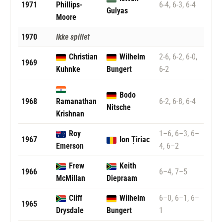
1971
Phillips-
6-4, 6-3, 6-4
Gulyas
Moore
1970
Ikke spillet
Christian
Wilhelm
2-6, 6-2, 6-0,
1969
Kuhnke
Bungert
6-2
Bodo
1968
Ramanathan
6-2, 6-8, 6-4
Nitsche
Krishnan
Roy
1–6, 6–3, 6–
1967
Ion Țiriac
Emerson
4, 6–2
Frew
Keith
1966
6–4, 7–5
McMillan
Diepraam
Cliff
Wilhelm
6–0, 6–1, 6–
1965
Drysdale
Bungert
1