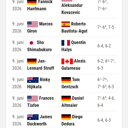
9. juni
Yannick
7⁷-6⁵,
Aleksandar
2026
Hanfmann
7⁷-6⁴
Kovacevic
9. juni
Marcos
Roberto
7⁷-6³, 7-5
2026
Giron
Bautista-Agut
9. juni
Sho
Quentin
6-4, 6-2
2026
Shimabukuro
Halys
9. juni
Jan-
Alexis
6-2, 6⁵-7⁷,
2026
Lennard Struff
Galarneau
6-3
9. juni
Rinky
Tom
6⁷-7⁹,
2026
Hijikata
Gentzsch
7⁷-6², 6-3
9. juni
Frances
Daniel
7⁷-6³, 4-6,
2026
Tiafoe
Altmaier
6-4
9. juni
James
Diego
6-4, 6-3
2026
Duckworth
Dedura