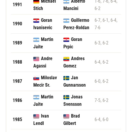
Michael
Alberto
1-6, 7-6, 6-4,
1991
Stich
Mancini
6-2
Goran
Guillermo
6-7, 6-1, 6-4,
1990
Ivanisevic
Perez-Roldan
7-6
Martin
Goran
1989
6-3, 6-2
Jaite
Prpic
Andre
Andres
1988
6-4, 6-2
Agassi
Gomez
Miloslav
Jan
1987
6-0, 6-2
Mecir Sr.
Gunnarsson
Martin
Jonas
1986
7-5, 6-2
Jaite
Svensson
Ivan
Brad
1985
6-4, 6-0
Lendl
Gilbert