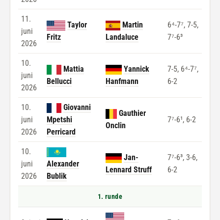
11.
Taylor
Martin
6⁴-7⁷, 7-5,
juni
Fritz
Landaluce
7⁷-6³
2026
10.
Mattia
Yannick
7-5, 6⁴-7⁷,
juni
Bellucci
Hanfmann
6-2
2026
10.
Giovanni
Gauthier
juni
Mpetshi
7⁷-6¹, 6-2
Onclin
2026
Perricard
10.
Jan-
7⁷-6³, 3-6,
juni
Alexander
Lennard Struff
6-2
2026
Bublik
1. runde