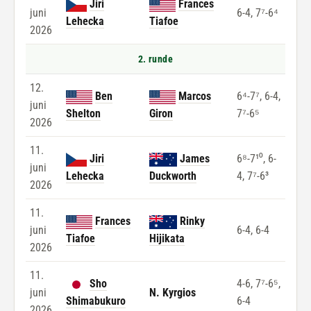
Jiri
Frances
juni
6-4, 7⁷-6⁴
Lehecka
Tiafoe
2026
2. runde
12.
Ben
Marcos
6⁴-7⁷, 6-4,
juni
Shelton
Giron
7⁷-6⁵
2026
11.
Jiri
James
6⁸-7¹⁰, 6-
juni
Lehecka
Duckworth
4, 7⁷-6³
2026
11.
Frances
Rinky
juni
6-4, 6-4
Tiafoe
Hijikata
2026
11.
Sho
4-6, 7⁷-6⁵,
juni
N. Kyrgios
Shimabukuro
6-4
2026