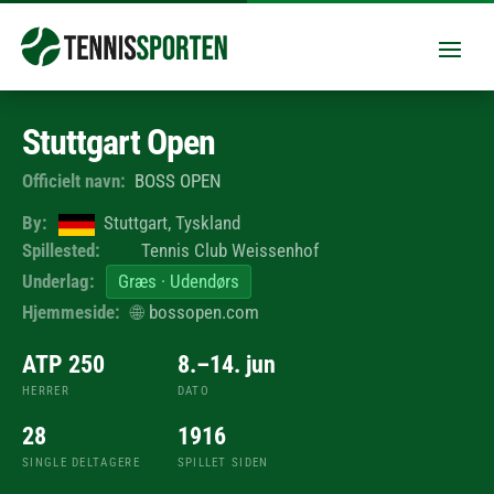
Stuttgart Open
Officielt navn:
BOSS OPEN
By:
Stuttgart, Tyskland
Spillested:
Tennis Club Weissenhof
Underlag:
Græs · Udendørs
Hjemmeside:
🌐
bossopen.com
ATP 250
8.–14. jun
HERRER
DATO
28
1916
SINGLE DELTAGERE
SPILLET SIDEN