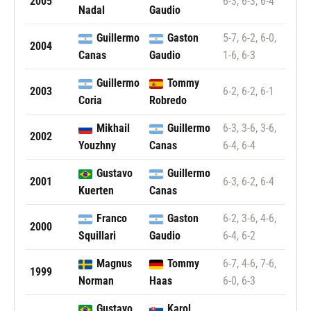
2005
6-3, 6-3, 6-4
Nadal
Gaudio
Guillermo
Gaston
5-7, 6-2, 6-0,
2004
Canas
Gaudio
1-6, 6-3
Guillermo
Tommy
2003
6-2, 6-2, 6-1
Coria
Robredo
Mikhail
Guillermo
6-3, 3-6, 3-6,
2002
Youzhny
Canas
6-4, 6-4
Gustavo
Guillermo
2001
6-3, 6-2, 6-4
Kuerten
Canas
Franco
Gaston
6-2, 3-6, 4-6,
2000
Squillari
Gaudio
6-4, 6-2
Magnus
Tommy
6-7, 4-6, 7-6,
1999
Norman
Haas
6-0, 6-3
Gustavo
Karol