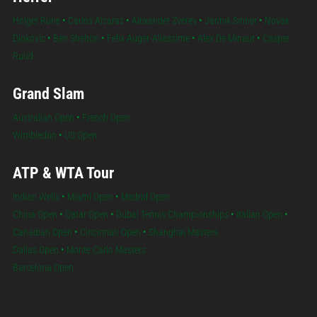
Holger Rune
•
Carlos Alcaraz
•
Alexander Zverev
•
Jannik Sinner
•
Novak
Djokovic
•
Ben Shelton
•
Felix Auger-Aliassime
•
Alex De Minaur
•
Casper
Ruud
Grand Slam
Australian Open
•
French Open
Wimbledon
•
US Open
ATP & WTA Tour
Indian Wells
•
Miami Open
•
Madrid Open
China Open
•
Qatar Open
•
Dubai Tennis Championships
•
Italian Open
•
Canadian Open
•
Cincinnati Open
•
Shanghai Masters
Dallas Open
•
Monte Carlo Masters
Barcelona Open