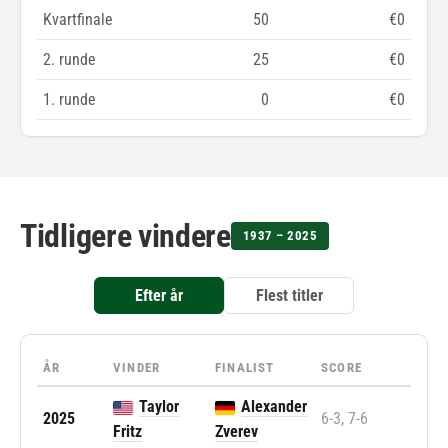
Kvartfinale
50
€0
2. runde
25
€0
1. runde
0
€0
Tidligere vindere
1937 – 2025
Efter år
Flest titler
ÅR
VINDER
FINALIST
SCORE
Taylor
Alexander
2025
6-3, 7-6
Fritz
Zverev