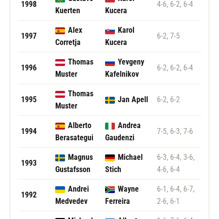
1998
4-6, 6-2, 6-4
Kuerten
Kucera
Alex
Karol
1997
6-2, 7-5
Corretja
Kucera
Thomas
Yevgeny
1996
6-2, 6-2, 6-4
Muster
Kafelnikov
Thomas
1995
Jan Apell
6-2, 6-2
Muster
Alberto
Andrea
1994
7-5, 6-3, 7-6
Berasategui
Gaudenzi
Magnus
Michael
6-3, 6-4, 3-6,
1993
Gustafsson
Stich
4-6, 6-4
Andrei
Wayne
6-1, 6-4, 6-7,
1992
Medvedev
Ferreira
2-6, 6-1