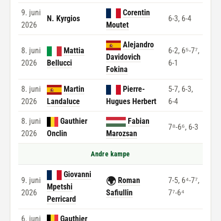
9. juni
Corentin
N. Kyrgios
6-3, 6-4
2026
Moutet
Alejandro
8. juni
Mattia
6-2, 6⁵-7⁷,
Davidovich
2026
Bellucci
6-1
Fokina
8. juni
Martin
Pierre-
5-7, 6-3,
2026
Landaluce
Hugues Herbert
6-4
8. juni
Gauthier
Fabian
7⁸-6⁶, 6-3
2026
Onclin
Marozsan
Andre kampe
Giovanni
🌍
9. juni
Roman
7-5, 6⁴-7⁷,
Mpetshi
2026
Safiullin
7⁷-6⁴
Perricard
6. juni
Gauthier