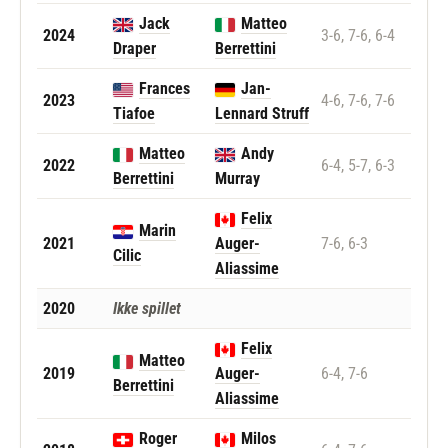
Jack
Matteo
2024
3-6, 7-6, 6-4
Draper
Berrettini
Frances
Jan-
2023
4-6, 7-6, 7-6
Tiafoe
Lennard Struff
Matteo
Andy
2022
6-4, 5-7, 6-3
Berrettini
Murray
Felix
Marin
2021
Auger-
7-6, 6-3
Cilic
Aliassime
2020
Ikke spillet
Felix
Matteo
2019
Auger-
6-4, 7-6
Berrettini
Aliassime
Roger
Milos