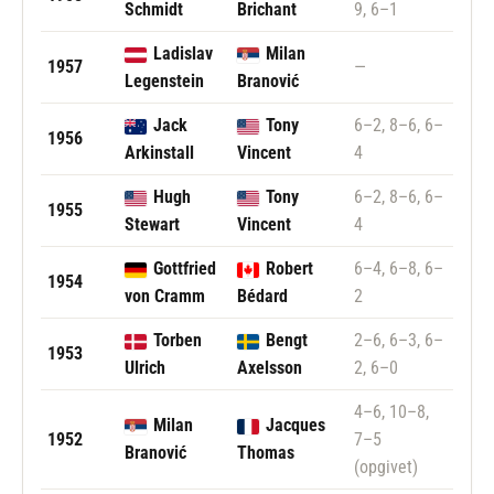
Schmidt
Brichant
9, 6–1
Ladislav
Milan
1957
—
Legenstein
Branović
Jack
Tony
6–2, 8–6, 6–
1956
Arkinstall
Vincent
4
Hugh
Tony
6–2, 8–6, 6–
1955
Stewart
Vincent
4
Gottfried
Robert
6–4, 6–8, 6–
1954
von Cramm
Bédard
2
Torben
Bengt
2–6, 6–3, 6–
1953
Ulrich
Axelsson
2, 6–0
4–6, 10–8,
Milan
Jacques
1952
7–5
Branović
Thomas
(opgivet)