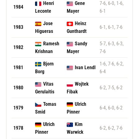
Henri
Gene
7-6, 6-0, 1-6,
1984
Leconte
Mayer
6-1
Jose
Heinz
1983
6-1, 6-1, 7-6
Higueras
Gunthardt
Ramesh
Sandy
5-7, 6-3, 6-3,
1982
Krishnan
Mayer
7-6
Bjorn
1-6, 7-6, 6-2,
1981
Ivan Lendl
Borg
6-4
Vitas
Wojtek
1980
6-2, 7-5, 6-2
Gerulaitis
Fibak
Tomas
Ulrich
1979
6-4, 6-0, 6-2
Smid
Pinner
Ulrich
Kim
1978
6-2, 6-2, 7-6
Pinner
Warwick