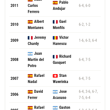
Pablo
2011
Carlos
6-4, 6-0
Andujar
Ferrero
Albert
Gael
2010
6-2, 1-2
Montanes
Monfils
Jeremy
Victor
2009
1-6, 6-3, 6-4
Chardy
Hanescu
Juan
Richard
2008
Martin del
6-4, 7-5
Gasquet
Potro
Rafael
Stan
2007
6-4, 7-5
Nadal
Wawrinka
David
Jose
6-4, 3-6, 6-7,
2006
Ferrer
Acasuso
7-5, 6-4
Rafael
Gaston