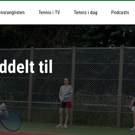
nsranglisten
Tennis i TV
Tennis i dag
Podcasts
delt til