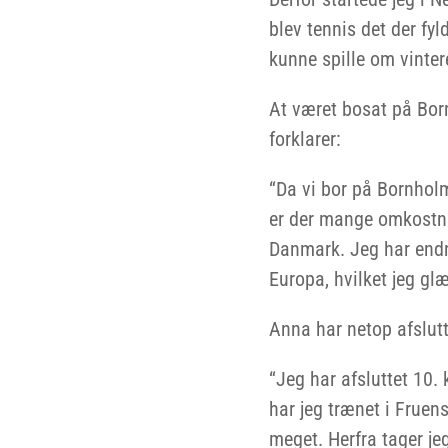
blev tennis det der fyl
kunne spille om vinter
At været bosat på Born
forklarer:
“Da vi bor på Bornholm,
er der mange omkostnin
Danmark. Jeg har endnu 
Europa, hvilket jeg glæ
Anna har netop afslutt
“Jeg har afsluttet 10
har jeg trænet i Frue
meget. Herfra tager j