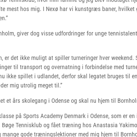
dte mest hos mig. I Nexø har vi kunstgræs baner, hvilket 
en.”
holm, giver dog visse udfordringer for unge tennistalen
 er det ikke muligt at spiller turneringer hver weekend. 
ger til transport og overnatning i forbindelse med turne
ikke spillet i udlandet, derfor skal legatet bruges til en
der mig utrolig meget til.”
et et års skolegang i Odense og skal nu hjem til Bornho
. klasse på Sports Academy Denmark i Odense, som er en 
ns Bøge Tennisklub og fået træning hos Anastasia Yakimo
eg mange gode træningslektioner med mig hjem til Bornho