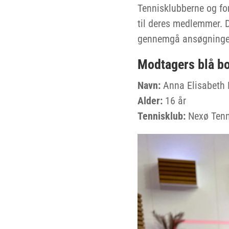
Tennisklubberne og for
til deres medlemmer. D
gennemgå ansøgninger 
Modtagers blå b
Navn:
Anna Elisabeth 
Alder:
16 år
Tennisklub:
Nexø Tenn