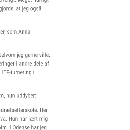
gjorde, at jeg også
ter, som Anna
Selvom jeg gerne ville,
ringer i andre dele af
 ITF-turnering i
lm, hun uddyber:
idrætsefterskole. Her
va. Hun har lært mig
lm. I Odense har jeg