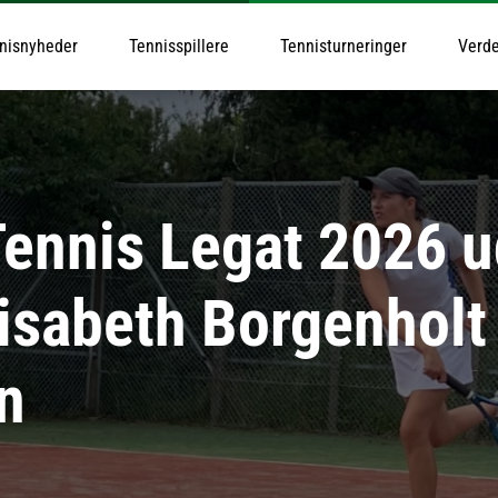
nisnyheder
Tennisspillere
Tennisturneringer
Verde
ennis Legat 2026 ud
isabeth Borgenholt
n