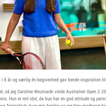
 i 8 år og særlig én begivenhed gav hende inspiration til 
l, så jeg Caroline Wozniacki vinde Australien Open (i 20
tennis. Hun er mit idol, da hun har en god attitude og per
Nexø Tennisklub, hvor min familie og jeg blev modtaget hje