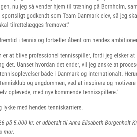
en, nu jeg så vender hjem til træning på Bornholm, samt
 sportsligt godkendt som Team Danmark elev, så jeg skal
skal tilrettelægges fremover.”
emtid i tennis og fortæller åbent om hendes ambitioner
r at blive professionel tennisspiller, fordi jeg elsker at 
 det. Uanset hvordan det ender, vil jeg ønske at processe
ennisoplevelser både i Danmark og internationalt. Herud
ø Tennisklub og ungdommen, ved at inspirere og motivere
elv oplevede, med nye kommende tennisspillere.”
g lykke med hendes tenniskarriere.
 på 5.000 kr. er udbetalt til Anna Elisabeth Borgenholt Kn
s mor.