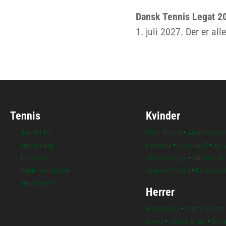
Dansk Tennis Legat 2
1. juli 2027. Der er al
Tennis
Kvinder
Tennis i TV
Clara Tauson
•
Aryna Sabale
Tennis i dag
Rybakina
•
Coco Gauff
•
Iga 
Podcasts
Jessica Pegula
•
Amanda An
Verdensranglisten
Jasmine Paolini
•
Elina Svito
Tennisregler
Herrer
Holger Rune
•
Carlos Alcaraz
Zverev
•
Jannik Sinner
•
Nova