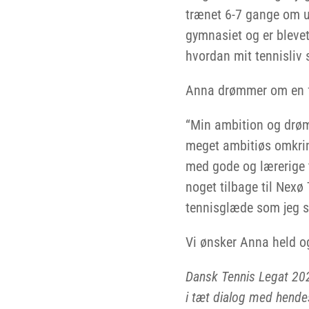
trænet 6-7 gange om ug
gymnasiet og er blevet
hvordan mit tennisliv 
Anna drømmer om en fr
“Min ambition og drøm e
meget ambitiøs omkring
med gode og lærerige t
noget tilbage til Nex
tennisglæde som jeg s
Vi ønsker Anna held o
Dansk Tennis Legat 2026
i tæt dialog med hende