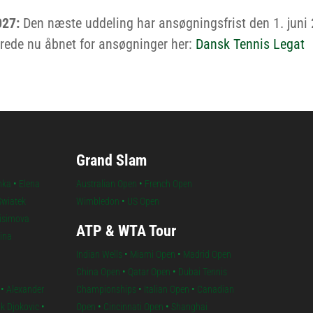
027:
Den næste uddeling har ansøgningsfrist den 1. juni
lerede nu åbnet for ansøgninger her:
Dansk Tennis Legat
Grand Slam
nka
•
Elena
Australian Open
•
French Open
Swiatek
Wimbledon
•
US Open
isimova
ATP & WTA Tour
lina
Indian Wells
•
Miami Open
•
Madrid Open
China Open
•
Qatar Open
•
Dubai Tennis
•
Alexander
Championships
•
Italian Open
•
Canadian
k Djokovic
•
Open
•
Cincinnati Open
•
Shanghai