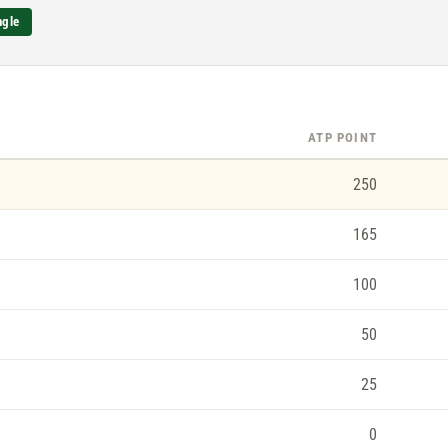
ngle
ATP POINT
250
165
100
50
25
0