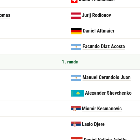
Tomas
Jurij Rodionov
Daniel Altmaier
Facundo Diaz Acosta
1. runde
Manuel Cerundolo Juan
Alexander Shevchenko
Miomir Kecmanovic
Laslo Djere
Daniel Vallejo Adolfo