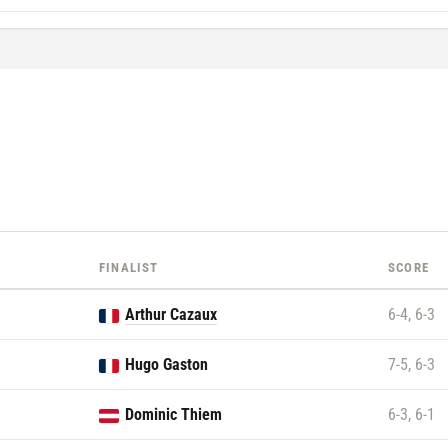
FINALIST
SCORE
Arthur Cazaux
6-4, 6-3
Hugo Gaston
7-5, 6-3
Dominic Thiem
6-3, 6-1