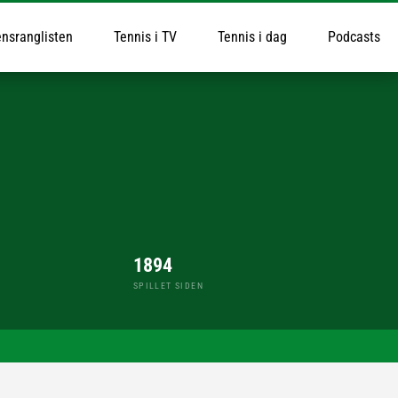
nsranglisten
Tennis i TV
Tennis i dag
Podcasts
1894
SPILLET SIDEN