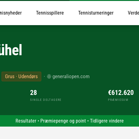
nisnyheder
Tennisspillere
Tennisturneringer
Verde
ühel
·
Grus · Udendørs
·
🌐
generaliopen.com
28
€612.620
SINGLE DELTAGERE
PRÆMIESUM
Resultater
•
Præmiepenge og point
•
Tidligere vindere