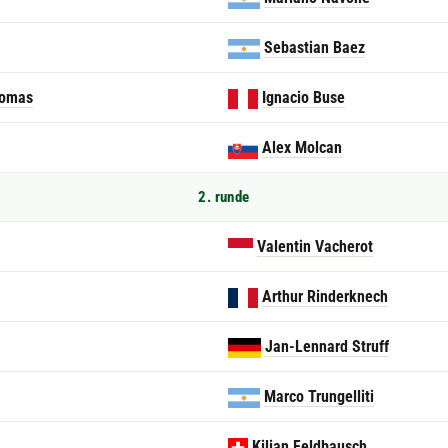
Sebastian Baez
Tomas
Ignacio Buse
Alex Molcan
2. runde
Valentin Vacherot
Arthur Rinderknech
Jan-Lennard Struff
Marco Trungelliti
Kilian Feldbausch