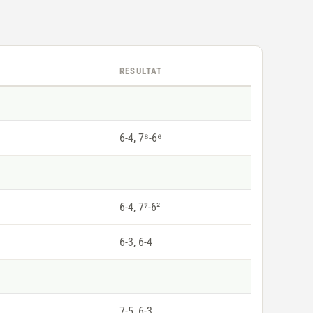
RESULTAT
6-4, 7⁸-6⁶
6-4, 7⁷-6²
6-3, 6-4
7-5, 6-3