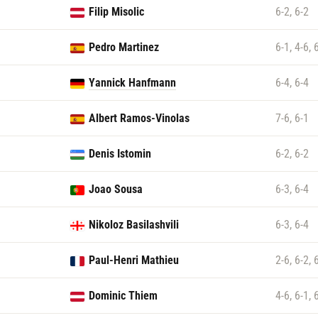
Filip Misolic
6-2, 6-2
Pedro Martinez
6-1, 4-6, 
Yannick Hanfmann
6-4, 6-4
Albert Ramos-Vinolas
7-6, 6-1
Denis Istomin
6-2, 6-2
Joao Sousa
6-3, 6-4
Nikoloz Basilashvili
6-3, 6-4
Paul-Henri Mathieu
2-6, 6-2, 
Dominic Thiem
4-6, 6-1, 