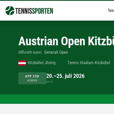
Ten
Austrian Open Kitzb
Officielt navn:
Generali Open
Kitzbühel, Østrig
·
Tennis Stadium Kitzbühel
20.–25. juli 2026
ATP 250
HERRER
DATO